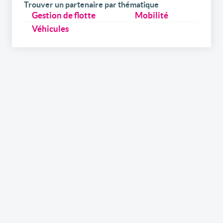
Trouver un partenaire par thématique
Gestion de flotte
Mobilité
Véhicules
Inscrivez-vous
gratuitement
à notre
newsletter
Recevez par e-mail nos newsletters hebdomadaires et
l’édition digitale du link2fleet, mais également les
invitations aux événements et formations
organisés/co-organisés par link2fleet et les possibilités
pour promouvoir vos services/produits si vous êtes
fournisseur.