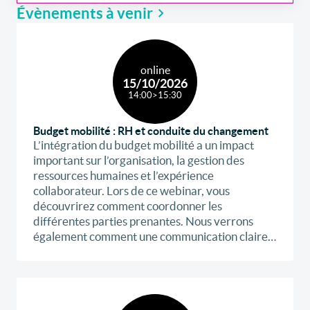
Évènements à venir
online
15/10/2026
14:00
>
15:30
Budget mobilité : RH et conduite du changement
L’intégration du budget mobilité a un impact
important sur l’organisation, la gestion des
ressources humaines et l’expérience
collaborateur. Lors de ce webinar, vous
découvrirez comment coordonner les
différentes parties prenantes. Nous verrons
également comment une communication claire
et un accompagnement adapté peuvent
renforcer l’adhésion. Nous partagerons aussi les
premiers résultats du link2fleet Company Car
Report 2026 sur les intentions et les défis des