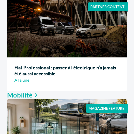
PARTNER CONTENT
Fiat Professional : passer à l’électrique n’a jamais
été aussi accessible
A la une
Mobilité
MAGAZINE FEATURE