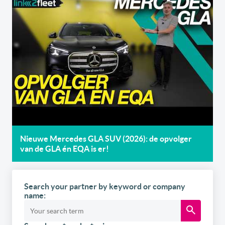
Nieuwe Mercedes GLA SUV (2026): de opvolger
van de GLA én EQA is er!
Search your partner by keyword or company
name: