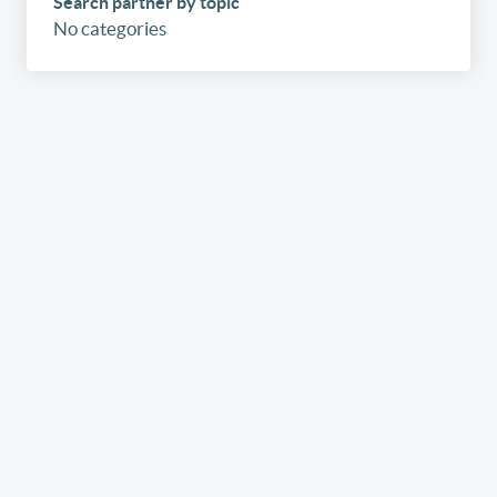
Search partner by topic
No categories
Inscrivez-vous
gratuitement
à notre
newsletter
Recevez par e-mail nos newsletters hebdomadaires et
l’édition digitale du link2fleet, mais également les
invitations aux événements et formations
organisés/co-organisés par link2fleet et les possibilités
pour promouvoir vos services/produits si vous êtes
fournisseur.
Je souhaite m'inscrire