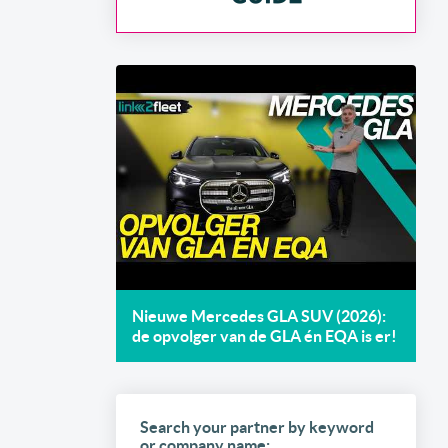
Nieuwe Mercedes GLA SUV (2026):
de opvolger van de GLA én EQA is er!
Search your partner by keyword
or company name: