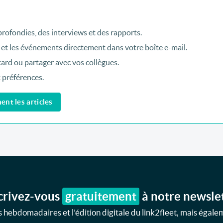
rofondies, des interviews et des rapports.
 et les événements directement dans votre boîte e-mail.
tard ou partager avec vos collègues.
t préférences.
nt les articles
crivez-vous
gratuitement
à notre newsle
 hebdomadaires et l’édition digitale du link2fleet, mais égale