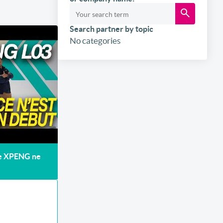
Search partner by topic
No categories
de XPENG ne