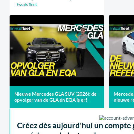
Essais fleet
Nieuwe Mercedes GLA SUV (2026): de
Mercedes 
opvolger van de GLA én EQA is er!
nieuwe re
Créez dès aujourd'hui un compte g