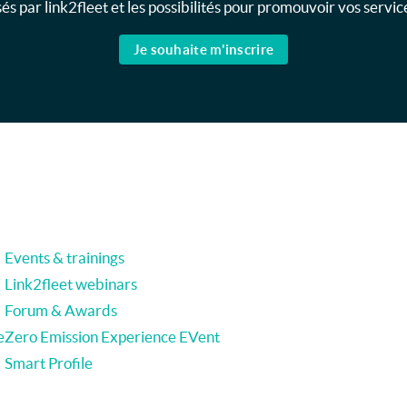
s par link2fleet et les possibilités pour promouvoir vos service
Je souhaite m'inscrire
Events & trainings
Link2fleet webinars
Forum & Awards
e
Zero Emission Experience EVent
Smart Profile