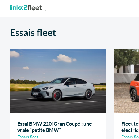
Essais fleet
Essai BMW 220i Gran Coupé : une
Fleet te
vraie “petite BMW”
électri
Essais fleet
Essais fle