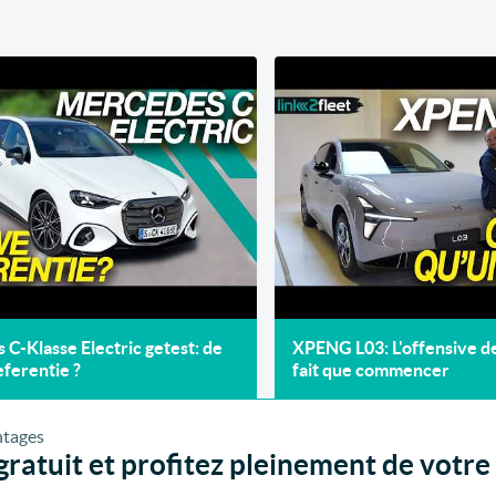
C-Klasse Electric getest: de
XPENG L03: L'offensive 
ferentie ?
fait que commencer
ratuit et profitez pleinement de votre