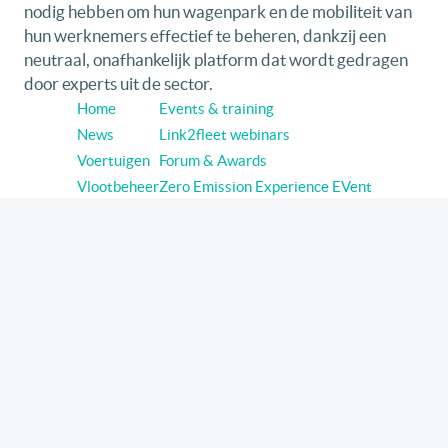
nodig hebben om hun wagenpark en de mobiliteit van
hun werknemers effectief te beheren, dankzij een
neutraal, onafhankelijk platform dat wordt gedragen
door experts uit de sector.
Home
Events & training
News
Link2fleet webinars
Voertuigen
Forum & Awards
Vlootbeheer
Zero Emission Experience EVent
Mobiliteit
Smart Profile
Fleettests
Volg link2fleet op sociale media
Linkedin
Youtube
© 2026 Link2fleet - Alle rechten voorbehouden