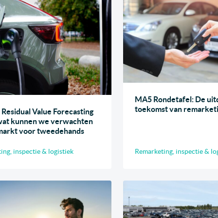
MA5 Rondetafel: De uit
toekomst van remarket
 Residual Value Forecasting
wat kunnen we verwachten
markt voor tweedehands
ng, inspectie & logistiek
Remarketing, inspectie & lo