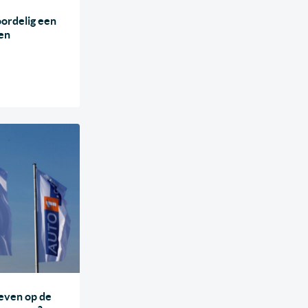
oordelig een
en
oeven op de