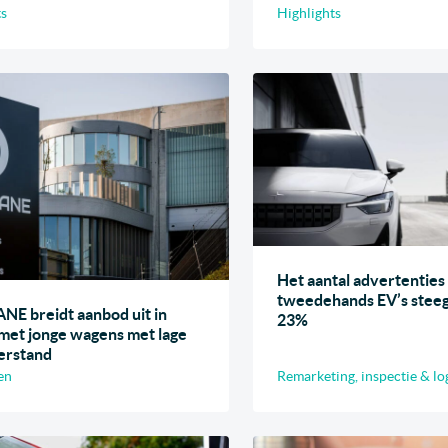
ts
Highlights
Het aantal advertenties
tweedehands EV’s steeg
E breidt aanbod uit in
23%
met jonge wagens met lage
erstand
en
Remarketing, inspectie & lo