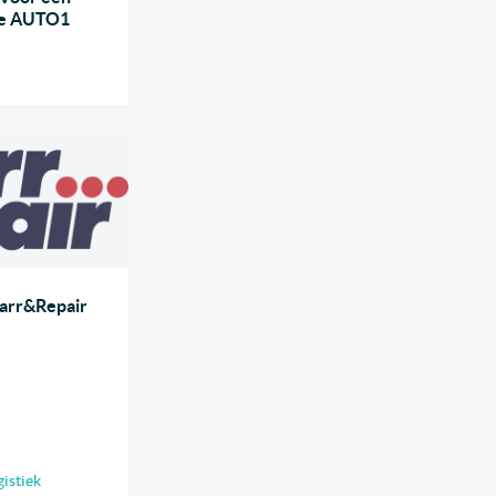
 de AUTO1
Carr&Repair
gistiek