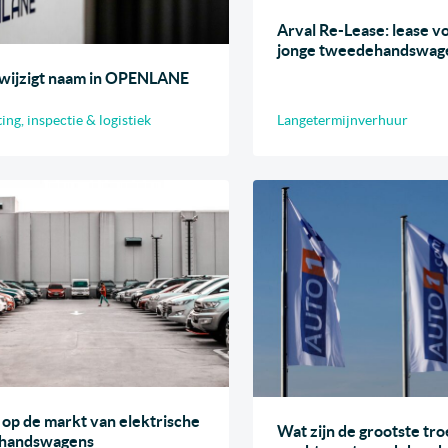
Arval Re-Lease: lease v
jonge tweedehandswag
wijzigt naam in OPENLANE
ng, inspectie & logistiek
Langetermijnverhuur
 op de markt van elektrische
Wat zijn de grootste tr
handswagens