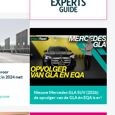
 voor
 in 2024 met
Nieuwe Mercedes GLA SUV (2026):
gistiek
de opvolger van de GLA én EQA is er!