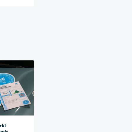
rkt
ands