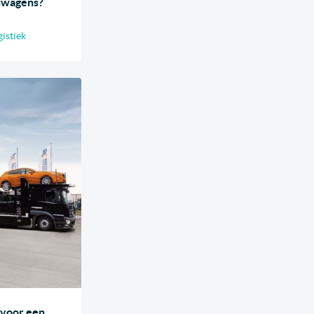
swagens?
gistiek
s voor een