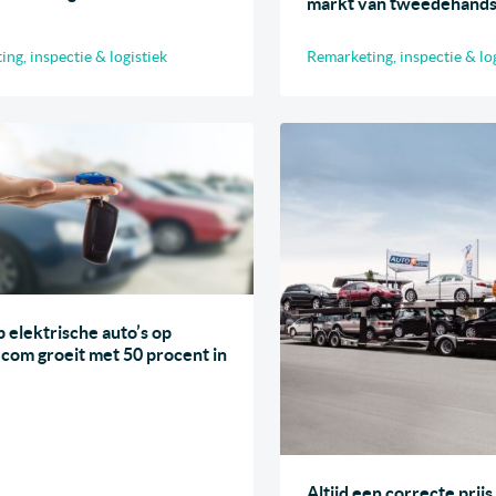
markt van tweedehand
ng, inspectie & logistiek
Remarketing, inspectie & lo
 elektrische auto’s op
om groeit met 50 procent in
Altijd een correcte prij