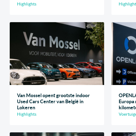
Highlights
Highligh
Van Mossel opent grootste indoor
OPENLAN
Used Cars Center van België in
Europa 
Lokeren
kilomet
Highlights
Voertuig