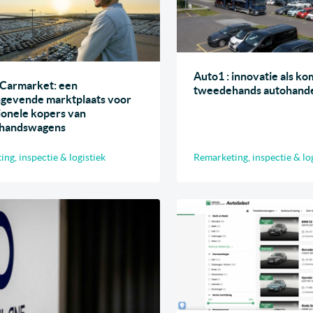
Auto1 : innovatie als ko
Carmarket: een
tweedehands autohand
gevende marktplaats voor
ionele kopers van
handswagens
ng, inspectie & logistiek
Remarketing, inspectie & lo