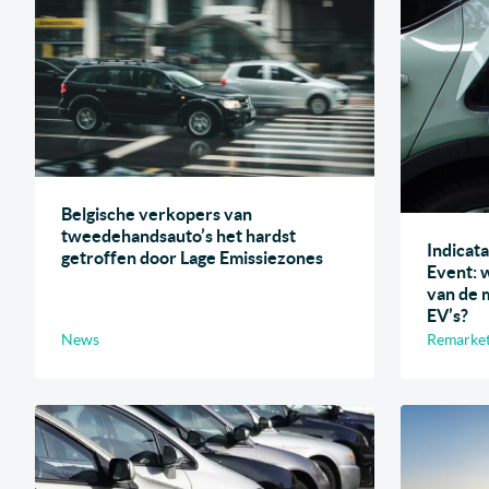
Belgische verkopers van
tweedehandsauto’s het hardst
Indicata
getroffen door Lage Emissiezones
Event: 
van de 
EV’s?
News
Remarketi