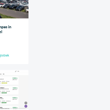
mpas in
el
gistiek