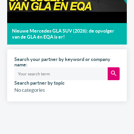
Nieuwe Mercedes GLA SUV (2026): de opvolger
van de GLA én EQA is er!
Search your partner by keyword or company
name:
Search partner by topic
No categories