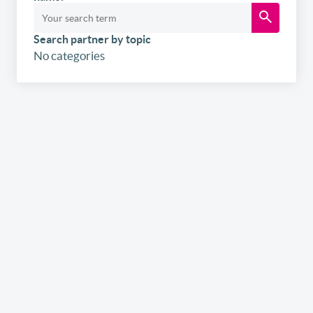
Search partner by topic
No categories
Inscrivez-vous
gratuitement
à notre
newsletter
Recevez par e-mail nos newsletters hebdomadaires et
l’édition digitale du link2fleet, mais également les
invitations aux événements et formations
organisés/co-organisés par link2fleet et les possibilités
pour promouvoir vos services/produits si vous êtes
fournisseur.