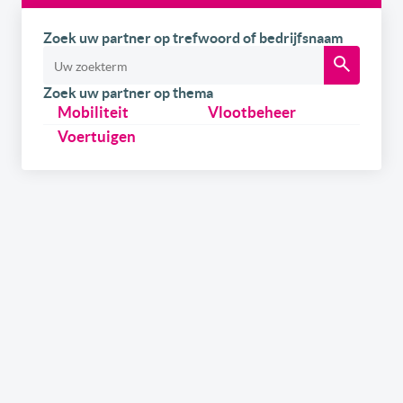
Zoek uw partner op trefwoord of bedrijfsnaam
Zoek uw partner op thema
Mobiliteit
Vlootbeheer
Voertuigen
Schrijf u
gratis
in op onze newsletter.
Ontvang onze wekelijkse newsletters en de digitale
versie van het link2fleet magazine. Daarnaast kan u
zich ook inschrijven om als eerste op de hoogte te zijn
over onze events & trainings in samenwerking met
gerenommeerde experts uit de sector. Tenslotte kan u,