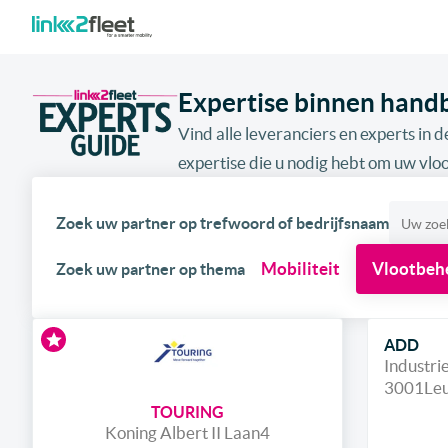
Expertise binnen hand
Vind alle leveranciers en experts in de
expertise die u nodig hebt om uw vloo
Zoek uw partner op trefwoord of bedrijfsnaam
Mobiliteit
Vlootbeh
Zoek uw partner op thema
ADD
Industr
3001
Le
TOURING
Koning Albert II Laan
4