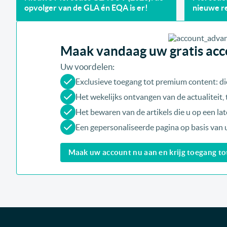
opvolger van de GLA én EQA is er!
nieuwe re
Maak vandaag uw gratis acco
Uw voordelen:
Exclusieve toegang tot premium content: di
Het wekelijks ontvangen van de actualiteit
Het bewaren van de artikels die u op een late
Een gepersonaliseerde pagina op basis van 
Maak uw account nu aan en krijg toegang tot 