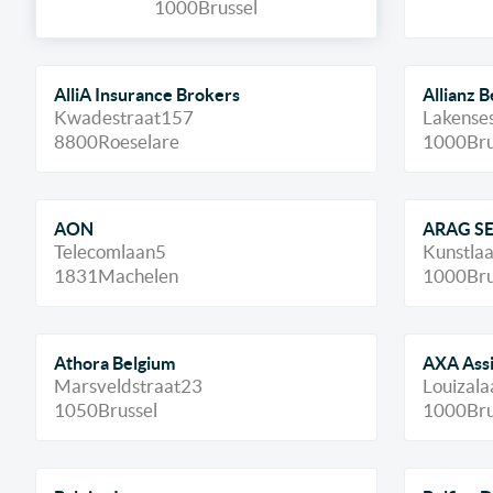
1000
Brussel
AlliA Insurance Brokers
Allianz 
Kwadestraat
157
Lakenses
8800
Roeselare
1000
Bru
AON
ARAG SE 
Telecomlaan
5
Kunstla
1831
Machelen
1000
Bru
Athora Belgium
AXA Assi
Marsveldstraat
23
Louizala
1050
Brussel
1000
Bru