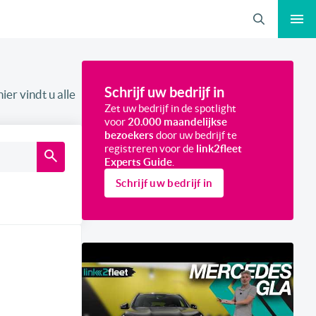
Zoeken
Schrijf uw bedrijf in
ier vindt u alle
Zet uw bedrijf in de spotlight
voor
20.000 maandelijkse
bezoekers
door uw bedrijf te
registreren voor de
link2fleet
Experts Guide
.
Schrijf uw bedrijf in