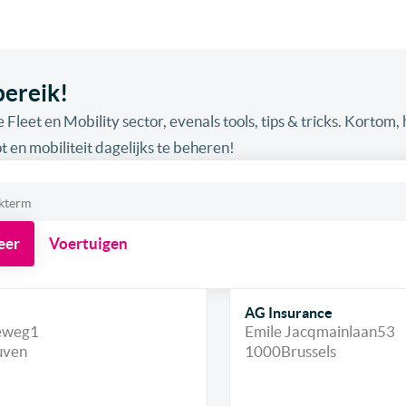
bereik!
 Fleet en Mobility sector, evenals tools, tips & tricks. Kortom, h
t en mobiliteit dagelijks te beheren!
eer
Voertuigen
AG Insurance
ieweg
1
Emile Jacqmainlaan
53
uven
1000
Brussels