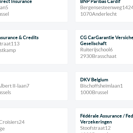
Direct Insurance
BNP Paribas Cardif
aan
5
Bergensesteenweg
142
ssel
1070
Anderlecht
Insurance & Credits
CG CarGarantie Versich
traat
113
Gesellschaft
Ruiterijschool
6
stkamp
2930
Brasschaat
DKV Belgium
lbert II-laan
7
Bischoffsheimlaan
1
ssels
1000
Brussel
Fédérale Assurance / Fe
Croisiers
24
Verzekeringen
Stoofstraat
12
ge