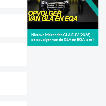
Nieuwe Mercedes GLA SUV (2026):
de opvolger van de GLA én EQA is er!