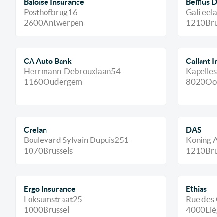
Baloise Insurance
Belfius 
Posthofbrug
16
Galileel
2600
Antwerpen
1210
Bru
CA Auto Bank
Callant 
Herrmann-Debrouxlaan
54
Kapelles
1160
Oudergem
8020
Oo
Crelan
DAS
Boulevard Sylvain Dupuis
251
Koning A
1070
Brussels
1210
Bru
Ergo Insurance
Ethias
Loksumstraat
25
Rue des 
1000
Brussel
4000
Liè