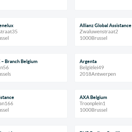
Benelux
Allianz Global Assistance
traat
35
Zwaluwenstraat
2
ssel
1000
Brussel
– Branch Belgium
Argenta
an
56
Belgiëlei
49
ssels
2018
Antwerpen
stance
AXA Belgium
an
166
Troonplein
1
ssel
1000
Brussel