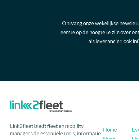
Ontvang onze wekelijkse newsletter
eerste op de hoogte te zijn over o
als leverancier, ook i
Link2fleet biedt fleet en mobility
Home
Eve
managers de essentiële tools, informatie
News
Li