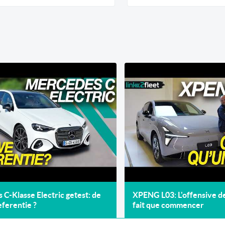
C-Klasse Electric getest: de
XPENG L03: L'offensive 
ferentie ?
fait que commencer