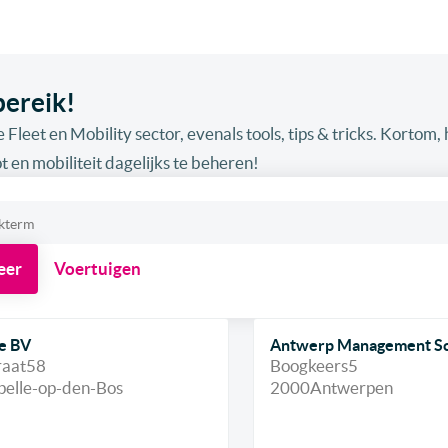
bereik!
 Fleet en Mobility sector, evenals tools, tips & tricks. Kortom, h
t en mobiliteit dagelijks te beheren!
eer
Voertuigen
e BV
Antwerp Management S
raat
58
Boogkeers
5
pelle-op-den-Bos
2000
Antwerpen