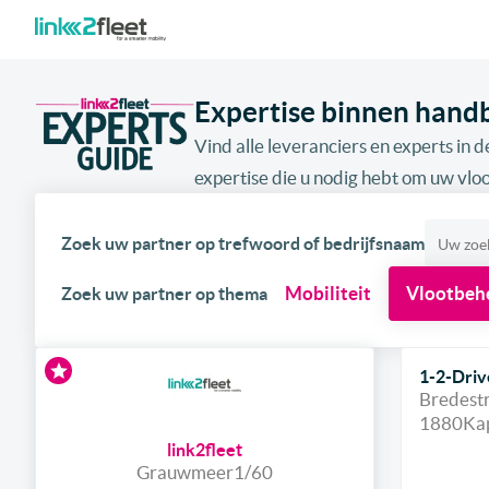
Expertise binnen hand
Vind alle leveranciers en experts in de
expertise die u nodig hebt om uw vloo
Zoek uw partner op trefwoord of bedrijfsnaam
Mobiliteit
Vlootbeh
Zoek uw partner op thema
1-2-Driv
Bredest
1880
Ka
link2fleet
Grauwmeer
1/60