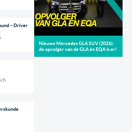
ound – Driver
5
Nieuwe Mercedes GLA SUV (2026):
de opvolger van de GLA én EQA is er!
sch
eerskunde