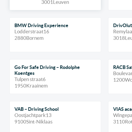
3001
Leuven
BMW Driving Experience
DrivOlut
Lodderstraat
16
Remyla
2880
Bornem
3018
Le
Go For Safe Driving – Rodolphe
RACB Sa
Koentges
Bouleva
Tulpen straat
6
1200
Wo
1950
Kraainem
VAB – Driving School
VIAS ac
Oostjachtpark
13
Wingepa
9100
Sint-Niklaas
3110
Rot