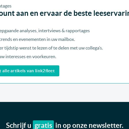
unt aan en ervaar de beste leeservari
epgaande analyses, intertviews & rapportages
, trends en evenementen in uw mailbox.
r tijdstip wenst te lezen of te delen met uw collega’s.
uw interesses en voorkeuren.
alle artikels van link2fleet
Schrijf u
gratis
in op onze newsletter.