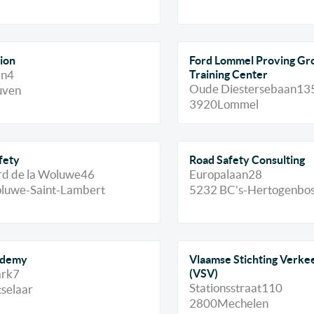
ion
Ford Lommel Proving Gr
an
4
Training Center
Oude Diestersebaan
13
uven
3920
Lommel
fety
Road Safety Consulting
rd de la Woluwe
46
Europalaan
28
luwe-Saint-Lambert
5232 BC
's-Hertogenbo
ademy
Vlaamse Stichting Verk
rk
7
(VSV)
Stationsstraat
110
selaar
2800
Mechelen