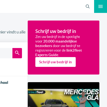
Zoeken
Schrijf uw bedrijf in
ier vindt u alle
Zet uw bedrijf in de spotlight
voor
20.000 maandelijkse
bezoekers
door uw bedrijf te
registreren voor de
link2fleet
Experts Guide
.
Schrijf uw bedrijf in
chool