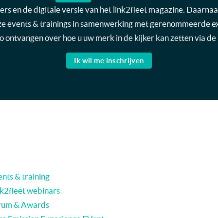
s en de digitale versie van het link2fleet magazine. Daarnaas
nze events & trainings in samenwerking met gerenommeerde expe
nfo ontvangen over hoe u uw merk in de kijker kan zetten via de 
Ik wil me inschrijven
nts & training
nk2fleet webinars
rum & Awards