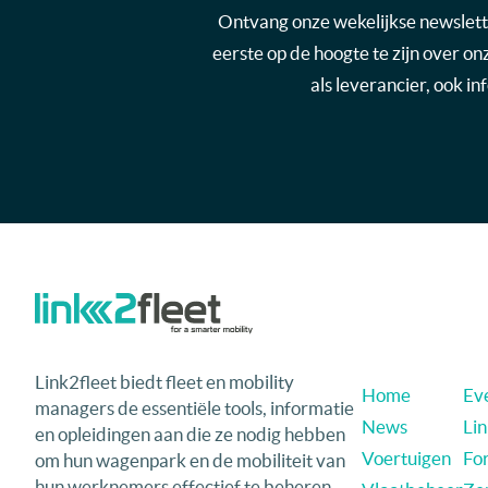
Ontvang onze wekelijkse newsletter
eerste op de hoogte te zijn over o
als leverancier, ook i
Link2fleet biedt fleet en mobility
Home
Eve
managers de essentiële tools, informatie
News
Li
en opleidingen aan die ze nodig hebben
Voertuigen
Fo
om hun wagenpark en de mobiliteit van
hun werknemers effectief te beheren,