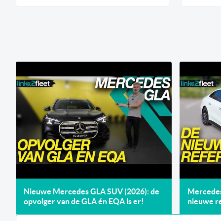
Nieuwe Mercedes GLA SUV (2026): de
Mercedes 
opvolger van de GLA én EQA is er!
nieuwe re