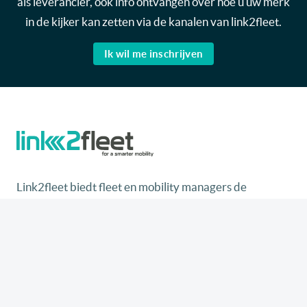
als leverancier, ook info ontvangen over hoe u uw merk
in de kijker kan zetten via de kanalen van link2fleet.
Ik wil me inschrijven
Link2fleet biedt fleet en mobility managers de
essentiële tools, informatie en opleidingen aan die ze
nodig hebben om hun wagenpark en de mobiliteit van
hun werknemers effectief te beheren, dankzij een
neutraal, onafhankelijk platform dat wordt gedragen
door experts uit de sector.
Home
Events & training
News
Link2fleet webinars