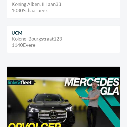
Koning Albert II Laan
33
1030
Schaarbeek
UCM
Kolonel Bourgstraat
123
1140
Evere