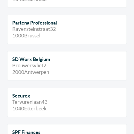
Partena Professional
Ravensteinstraat
32
1000
Brussel
SD Worx Belgium
Brouwersvliet
2
2000
Antwerpen
Securex
Tervurenlaan
43
1040
Etterbeek
SPF Finances