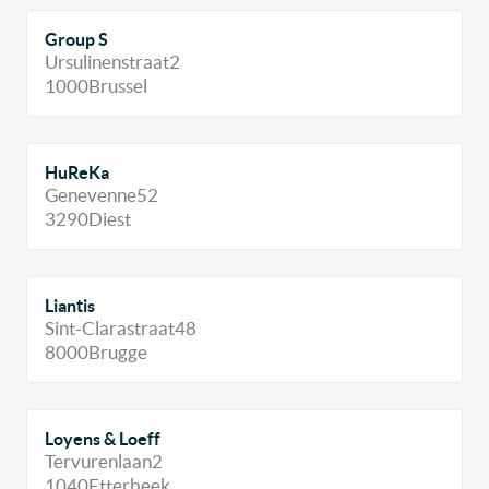
Group S
Ursulinenstraat
2
1000
Brussel
HuReKa
Genevenne
52
3290
Diest
Liantis
Sint-Clarastraat
48
8000
Brugge
Loyens & Loeff
Tervurenlaan
2
1040
Etterbeek