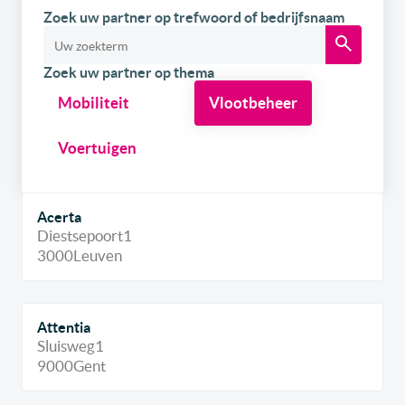
Zoek uw partner op trefwoord of bedrijfsnaam
Zoek uw partner op thema
Mobiliteit
Vlootbeheer
Voertuigen
Acerta
Diestsepoort
1
3000
Leuven
Attentia
Sluisweg
1
9000
Gent