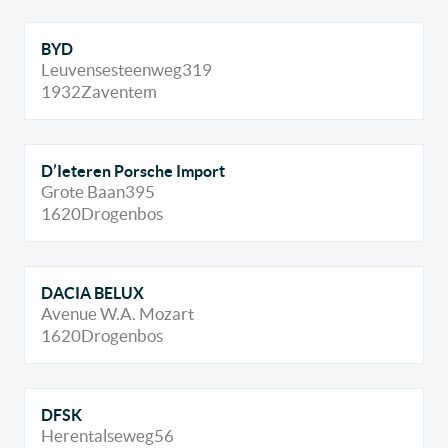
BYD
Leuvensesteenweg
319
1932
Zaventem
D’Ieteren Porsche Import
Grote Baan
395
1620
Drogenbos
DACIA BELUX
Avenue W.A. Mozart
1620
Drogenbos
DFSK
Herentalseweg
56