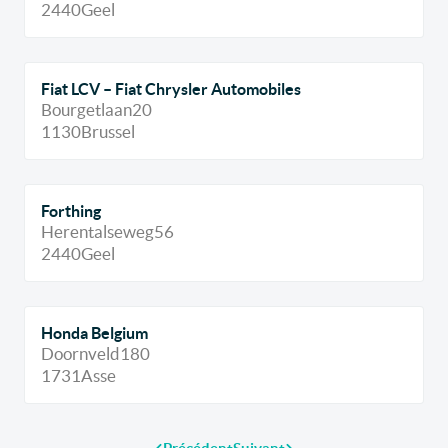
2440
Geel
Fiat LCV – Fiat Chrysler Automobiles
Bourgetlaan
20
1130
Brussel
Forthing
Herentalseweg
56
2440
Geel
Honda Belgium
Doornveld
180
1731
Asse