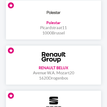
Polestar
Picardstraat
11
1000
Brussel
RENAULT BELUX
Avenue W.A. Mozart
20
1620
Drogenbos