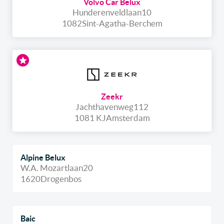
Volvo Car Belux
Hunderenveldlaan
10
1082
Sint-Agatha-Berchem
Zeekr
Jachthavenweg
112
1081 KJ
Amsterdam
Alpine Belux
W.A. Mozartlaan
20
1620
Drogenbos
Baic