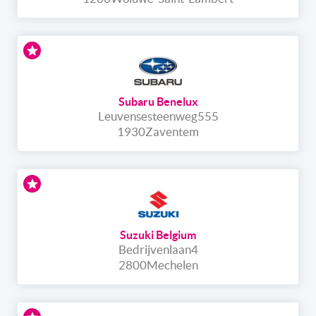
Subaru Benelux
Leuvensesteenweg
555
1930
Zaventem
Suzuki Belgium
Bedrijvenlaan
4
2800
Mechelen