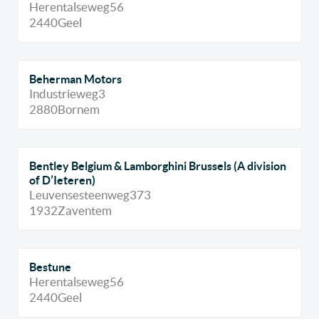
Herentalseweg
56
2440
Geel
Beherman Motors
Industrieweg
3
2880
Bornem
Bentley Belgium & Lamborghini Brussels (A division
of D’Ieteren)
Leuvensesteenweg
373
1932
Zaventem
Bestune
Herentalseweg
56
2440
Geel