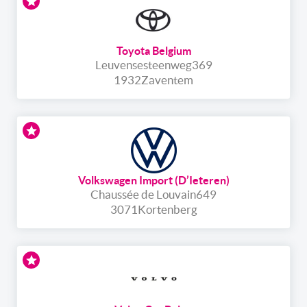
Toyota Belgium
Leuvensesteenweg
369
1932
Zaventem
Volkswagen Import (D’Ieteren)
Chaussée de Louvain
649
3071
Kortenberg