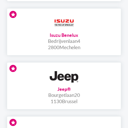
Isuzu Benelux
Bedrijvenlaan
4
2800
Mechelen
Jeep®
Bourgetlaan
20
1130
Brussel