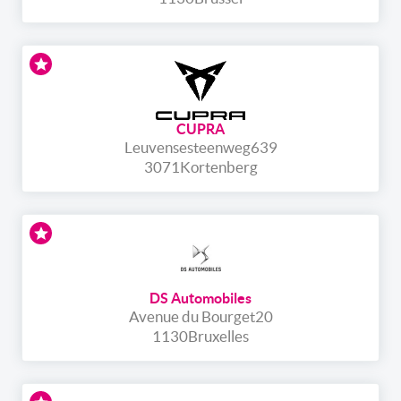
CUPRA
Leuvensesteenweg
639
3071
Kortenberg
DS Automobiles
Avenue du Bourget
20
1130
Bruxelles