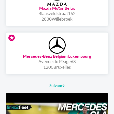
Mazda Motor Belux
Blaasveldstraat
162
2830
Willebroek
Mercedes-Benz Belgium Luxembourg
Avenue du Péage
68
1200
Bruxelles
Suivant