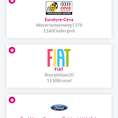
Eurotyre-Ceva
Waversesteenweg
1378
1160
Oudergem
FIAT
Bourgetlaan
20
1130
Brussel