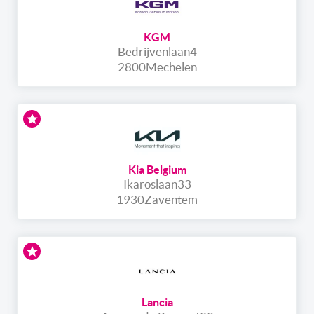
KGM
Bedrijvenlaan
4
2800
Mechelen
Kia Belgium
Ikaroslaan
33
1930
Zaventem
Lancia