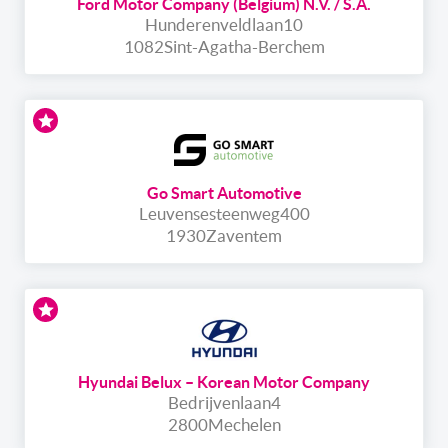
Ford Motor Company (Belgium) N.V. / S.A.
Hunderenveldlaan
10
1082
Sint-Agatha-Berchem
Go Smart Automotive
Leuvensesteenweg
400
1930
Zaventem
Hyundai Belux – Korean Motor Company
Bedrijvenlaan
4
2800
Mechelen