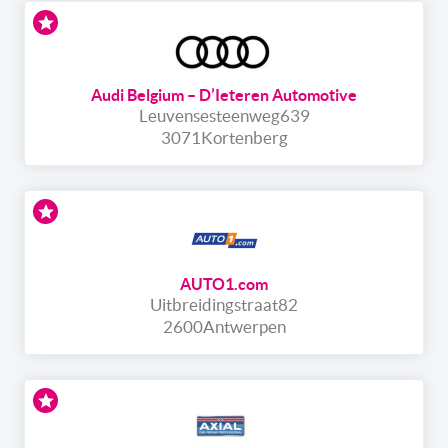
Audi Belgium – D’Ieteren Automotive
Leuvensesteenweg
639
3071
Kortenberg
AUTO1.com
Uitbreidingstraat
82
2600
Antwerpen