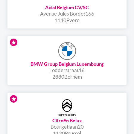
Axial Belgium CV/SC
Avenue Jules Bordet
166
1140
Evere
BMW Group Belgium Luxembourg
Lodderstraat
16
2880
Bornem
Citroën Belux
Bourgetlaan
20
1130
Brussel