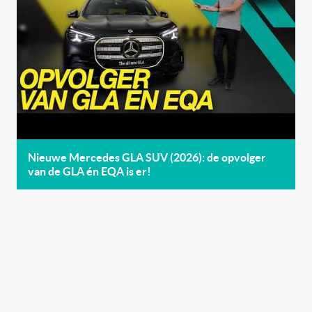
Nieuwe Mercedes GLA SUV (2026): de opvolger
van de GLA én EQA is er!
Inscrivez-vous
gratuitement
à notre
newsletter
Recevez par e-mail nos newsletters hebdomadaires et