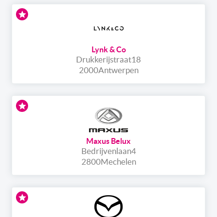
Lynk & Co
Drukkerijstraat
18
2000
Antwerpen
Maxus Belux
Bedrijvenlaan
4
2800
Mechelen