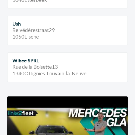
Ush
Belvédèrestraat
29
1050
Elsene
Wibee SPRL
Rue de la Boisette
13
1340
Ottignies-Louvain-la-Neuve