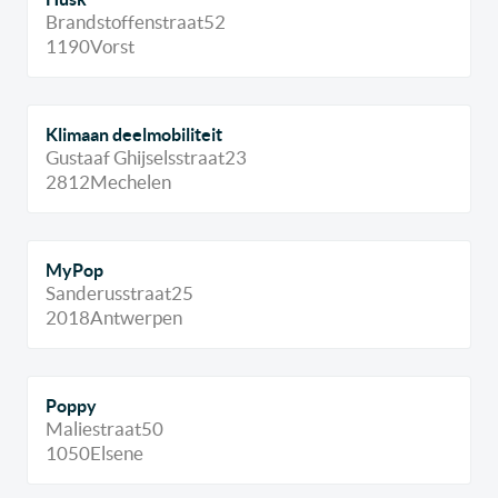
Brandstoffenstraat
52
1190
Vorst
Klimaan deelmobiliteit
Gustaaf Ghijselsstraat
23
2812
Mechelen
MyPop
Sanderusstraat
25
2018
Antwerpen
Poppy
Maliestraat
50
1050
Elsene