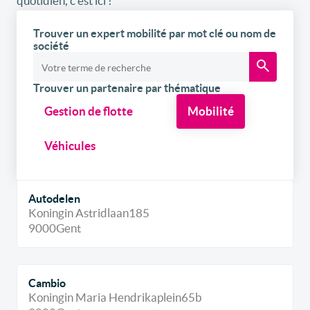
quotidien, c’est ici !
Trouver un expert mobilité par mot clé ou nom de
société
Trouver un partenaire par thématique
Gestion de flotte
Mobilité
Véhicules
Autodelen
Koningin Astridlaan
185
9000
Gent
Cambio
Koningin Maria Hendrikaplein
65b