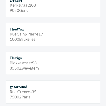
Dégage
Kerkstraat
108
9050
Gent
Fleetfox
Rue Saint-Pierre
17
1000
Bruxelles
Flexigo
Blokkestraat
53
8550
Zwevegem
getaround
Rue Greneta
35
75002
Paris