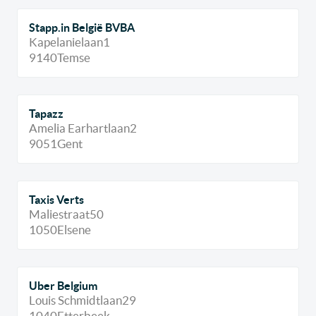
Stapp.in België BVBA
Kapelanielaan
1
9140
Temse
Tapazz
Amelia Earhartlaan
2
9051
Gent
Taxis Verts
Maliestraat
50
1050
Elsene
Uber Belgium
Louis Schmidtlaan
29
1040
Etterbeek