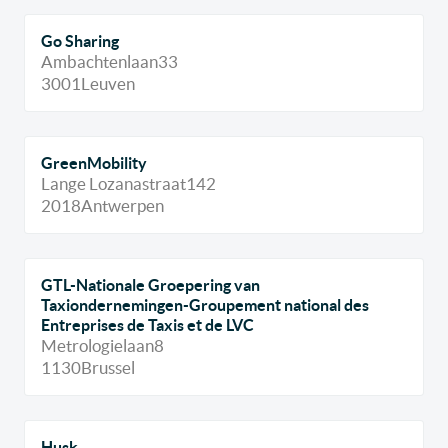
Go Sharing
Ambachtenlaan
33
3001
Leuven
GreenMobility
Lange Lozanastraat
142
2018
Antwerpen
GTL-Nationale Groepering van
Taxiondernemingen-Groupement national des
Entreprises de Taxis et de LVC
Metrologielaan
8
1130
Brussel
Husk