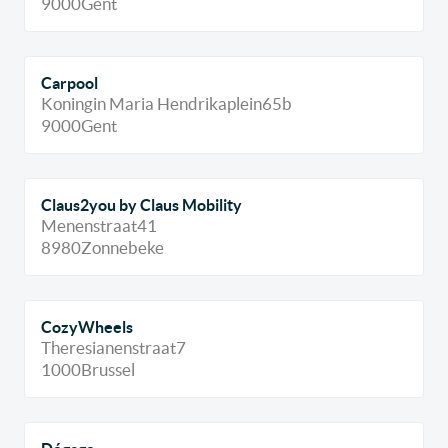
9000
Gent
Carpool
Koningin Maria Hendrikaplein
65b
9000
Gent
Claus2you by Claus Mobility
Menenstraat
41
8980
Zonnebeke
CozyWheels
Theresianenstraat
7
1000
Brussel