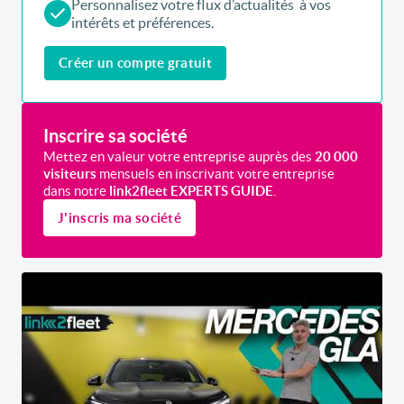
Personnalisez votre flux d’actualités à vos
intérêts et préférences.
Créer un compte gratuit
Inscrire sa société
Mettez en valeur votre entreprise auprès des
20 000
visiteurs
mensuels en inscrivant votre entreprise
dans notre
link2fleet EXPERTS GUIDE
.
J'inscris ma société