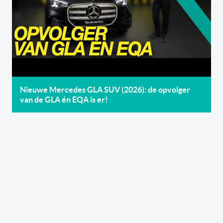
Nieuwe Mercedes GLA SUV (2026): de opvolger
van de GLA én EQA is er!
Inscrivez-vous
gratuitement
à notre
newsletter
Recevez par e-mail nos newsletters hebdomadaires et
l’édition digitale du link2fleet, mais également les