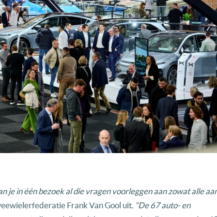
kan je in één bezoek al die vragen voorleggen aan zowat alle aa
weewielerfederatie Frank Van Gool uit.
“De 67 auto- en