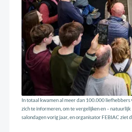
In totaal kwamen al meer dan 100.000 liefhebbers 
zich te informeren, om te vergelijken en – natuurlij
salondagen vorig jaar, en organisator FEBIAC ziet d