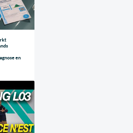
rkt
ands
iagnose en