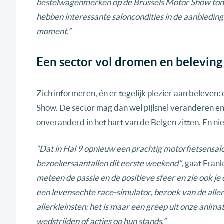
bestelwagenmerken op de Brussels Motor Show tonen
hebben interessante saloncondities in de aanbieding.
moment.”
Een sector vol dromen en beleving
Zich informeren, én er tegelijk plezier aan beleve
Show. De sector mag dan wel pijlsnel veranderen en
onveranderd in het hart van de Belgen zitten. En nie
“Dat in Hal 9 opnieuw een prachtig motorfietsensalo
bezoekersaantallen dit eerste weekend”
, gaat Fran
meteen de passie en de positieve sfeer en zie ook je
een levensechte race-simulator, bezoek van de alle
allerkleinsten: het is maar een greep uit onze anim
wedstrijden of acties op hun stands.”