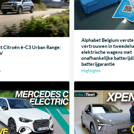
Alphabet Belgium verste
vertrouwen in tweedeh
st Citroën ë-C3 Urban Range:
elektrische wagens met
EV
onafhankelijke batterijd
batterijgarantie
s
Highlights