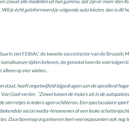
 zowat alle modellen uit hun gamma, dat zijn er meer dan 40
 Wil je écht geïnformeerd je volgende auto kiezen, dan is dit h
n: daarin ziet FEBIAC de tweede succesfactor van de Brussels 
 tumultueuze tijden beleven, de gemotoriseerde voertuigen bl
t alleen op vier wielen…
n staat, heeft ongetwijfeld bijgedragen aan de opvallend hoge
k Van Gool verder.
“Zowel tussen de moto’s als in de autopaleize
 de sterretjes in ieders ogen schitteren. Een spectaculaire spor
rbekendste social media-fenomenen of een leuke schattenjacht
aties. Daarbovenop organiseren heel veel exposanten ook nog l