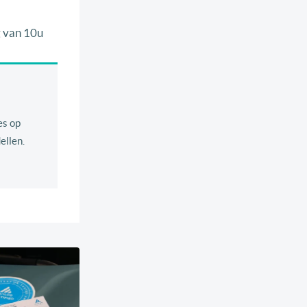
g van 10u
es op
ellen.