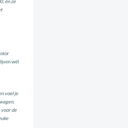
0, én ze
et
Motor
ijven wél
n voel je
twagen,
 voor de
euke