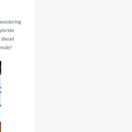
investering
hybride
 diesel
rmule?