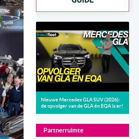
Nieuwe Mercedes GLA SUV (2026):
de opvolger van de GLA én EQA is er!
Partnerruimte