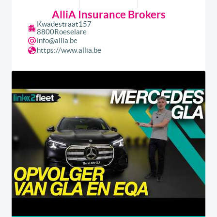
AlliA Insurance Brokers
Kwadestraat
157
8800
Roeselare
info@allia.be
https://www.allia.be