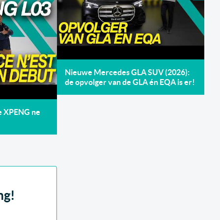
Nieuwe Mercedes GLA SUV (2026):
de opvolger van de GLA én EQA is er!
de XPENG ne
ng!