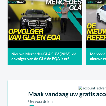
Nieuwe Mercedes GLA SUV (2026): de
Mercedes 
opvolger van de GLA én EQA is er!
nieuwe re
Maak vandaag uw gratis acco
Uw voordelen: