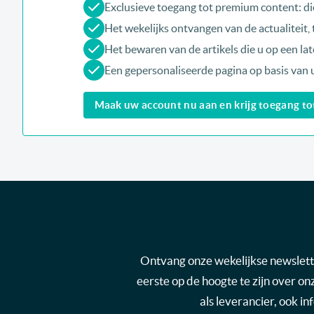
Exclusieve toegang tot premium content: di
Het wekelijks ontvangen van de actualiteit
Het bewaren van de artikels die u op een late
Een gepersonaliseerde pagina op basis van 
Maak uw account nu aan en krijg toegang tot 
Ontvang onze wekelijkse newsletter
eerste op de hoogte te zijn over o
als leverancier, ook i