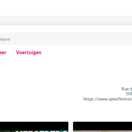
eer
Voertuigen
Rue d
10
https://www.apexfleetse