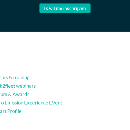
Ik wil me inschrijven
nts & training
nk2fleet webinars
rum & Awards
ro Emission Experience EVent
rt Profile