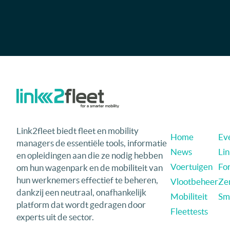
Link2fleet biedt fleet en mobility
Home
Eve
managers de essentiële tools, informatie
News
Li
en opleidingen aan die ze nodig hebben
Voertuigen
Fo
om hun wagenpark en de mobiliteit van
hun werknemers effectief te beheren,
Vlootbeheer
Ze
dankzij een neutraal, onafhankelijk
Mobiliteit
Sma
platform dat wordt gedragen door
Fleettests
experts uit de sector.