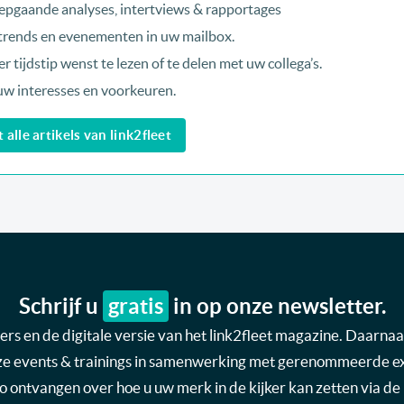
epgaande analyses, intertviews & rapportages
, trends en evenementen in uw mailbox.
r tijdstip wenst te lezen of te delen met uw collega’s.
uw interesses en voorkeuren.
alle artikels van link2fleet
Schrijf u
gratis
in op onze newsletter.
s en de digitale versie van het link2fleet magazine. Daarnaas
nze events & trainings in samenwerking met gerenommeerde expe
nfo ontvangen over hoe u uw merk in de kijker kan zetten via de 