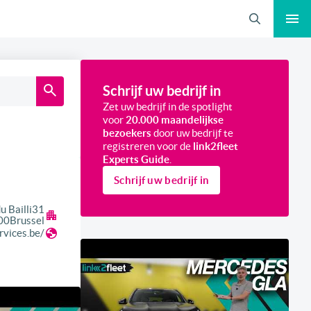
Zoeken
Schrijf uw bedrijf in
Zet uw bedrijf in de spotlight
voor
20.000 maandelijkse
bezoekers
door uw bedrijf te
registreren voor de
link2fleet
Experts Guide
.
Schrijf uw bedrijf in
u Bailli
31
00
Brussel
rvices.be/