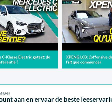
C-Klasse Electric getest: de
XPENG L03: L'offensive 
ferentie ?
fait que commencer
unt aan en ervaar de beste leeservari