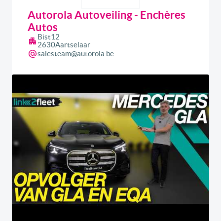
Autorola Autoveiling - Enchères
Autos
Bist
12
2630
Aartselaar
salesteam@autorola.be