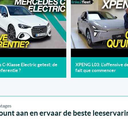
C-Klasse Electric getest: de
XPENG L03: L'offensive 
ferentie ?
fait que commencer
unt aan en ervaar de beste leeservari