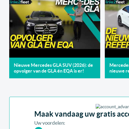
Nieuwe Mercedes GLA SUV (2026): de
Mercedes 
opvolger van de GLA én EQA is er!
nieuwe re
Maak vandaag uw gratis acco
Uw voordelen: