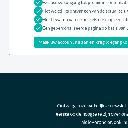
Exclusieve toegang tot premium content: di
Het wekelijks ontvangen van de actualiteit
Het bewaren van de artikels die u op een late
Een gepersonaliseerde pagina op basis van 
Maak uw account nu aan en krijg toegang tot 
Ontvang onze wekelijkse newsletter
eerste op de hoogte te zijn over o
als leverancier, ook i