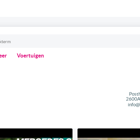
eer
Voertuigen
Post
2600
A
info@