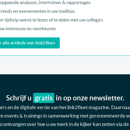
epgaande analyses, intertviews & rapportages
, trends en evenementen in uw mailbox.
r tijdstip wenst te lezen of te delen met uw collega’s.
uw interesses en voorkeuren.
alle artikels van link2fleet
Schrijf u
gratis
in op onze newsletter.
s en de digitale versie van het link2fleet magazine. Daarnaas
nze events & trainings in samenwerking met gerenommeerde expe
nfo ontvangen over hoe u uw merk in de kijker kan zetten via de 