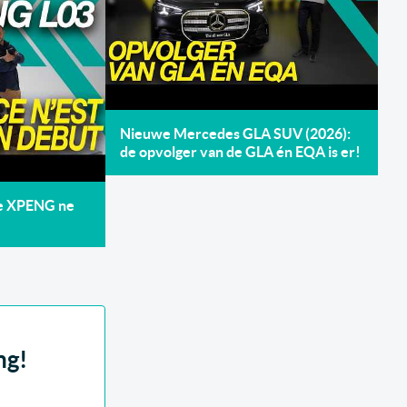
Nieuwe Mercedes GLA SUV (2026):
de opvolger van de GLA én EQA is er!
de XPENG ne
ng!