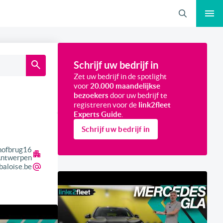
Zoeken
Schrijf uw bedrijf in
Zet uw bedrijf in de spotlight
voor
20.000 maandelijkse
bezoekers
door uw bedrijf te
registreren voor de
link2fleet
Experts Guide
.
Schrijf uw bedrijf in
hofbrug
16
ntwerpen
baloise.be