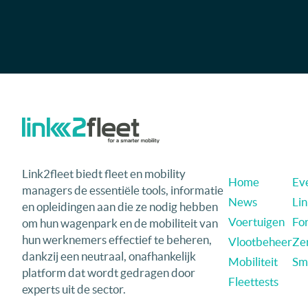
Link2fleet biedt fleet en mobility
Home
Eve
managers de essentiële tools, informatie
News
Li
en opleidingen aan die ze nodig hebben
Voertuigen
Fo
om hun wagenpark en de mobiliteit van
hun werknemers effectief te beheren,
Vlootbeheer
Ze
dankzij een neutraal, onafhankelijk
Mobiliteit
Sma
platform dat wordt gedragen door
Fleettests
experts uit de sector.