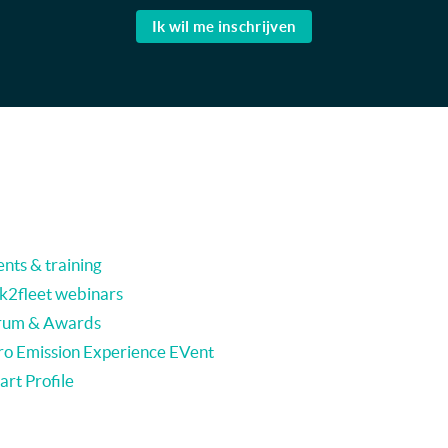
Ik wil me inschrijven
nts & training
nk2fleet webinars
rum & Awards
ro Emission Experience EVent
rt Profile