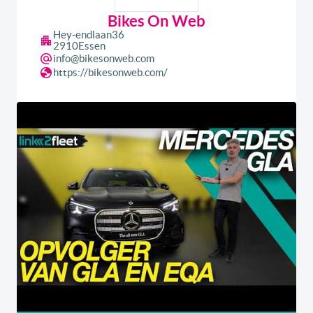
Bikes On Web
Hey-endlaan
36
2910
Essen
info@bikesonweb.com
https://bikesonweb.com/