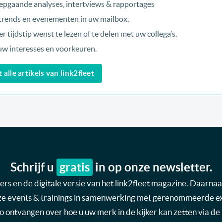
epgaande analyses, intertviews & rapportages
, trends en evenementen in uw mailbox.
r tijdstip wenst te lezen of te delen met uw collega’s.
uw interesses en voorkeuren.
alle artikels van link2fleet
Schrijf u
gratis
in op onze newsletter.
s en de digitale versie van het link2fleet magazine. Daarnaas
nze events & trainings in samenwerking met gerenommeerde expe
nfo ontvangen over hoe u uw merk in de kijker kan zetten via de 