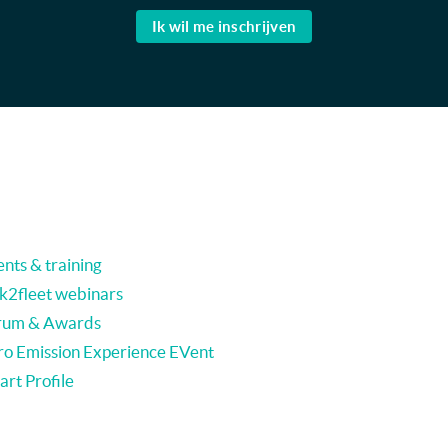
Ik wil me inschrijven
nts & training
nk2fleet webinars
rum & Awards
ro Emission Experience EVent
rt Profile