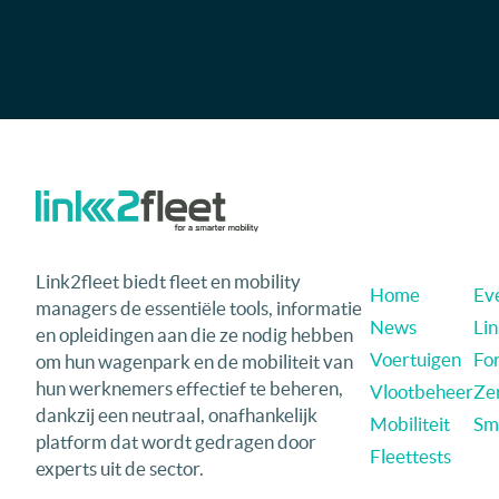
Link2fleet biedt fleet en mobility
Home
Eve
managers de essentiële tools, informatie
News
Li
en opleidingen aan die ze nodig hebben
Voertuigen
Fo
om hun wagenpark en de mobiliteit van
hun werknemers effectief te beheren,
Vlootbeheer
Ze
dankzij een neutraal, onafhankelijk
Mobiliteit
Sma
platform dat wordt gedragen door
Fleettests
experts uit de sector.