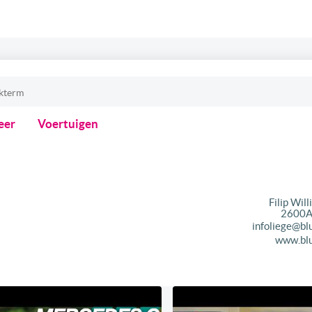
eer
Voertuigen
Filip Will
2600
A
infoliege@bl
www.blu