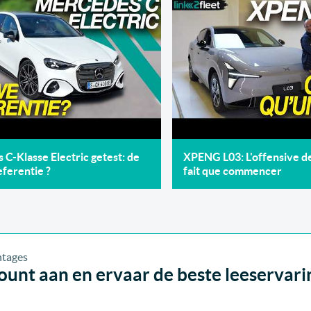
C-Klasse Electric getest: de
XPENG L03: L'offensive 
ferentie ?
fait que commencer
unt aan en ervaar de beste leeservari