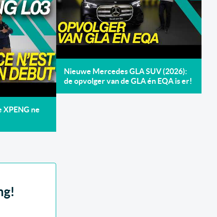
Nieuwe Mercedes GLA SUV (2026):
de opvolger van de GLA én EQA is er!
de XPENG ne
ng!