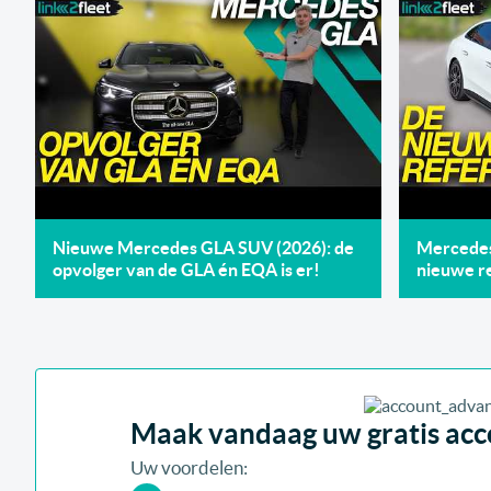
Nieuwe Mercedes GLA SUV (2026): de
Mercedes 
opvolger van de GLA én EQA is er!
nieuwe re
Maak vandaag uw gratis acco
Uw voordelen: