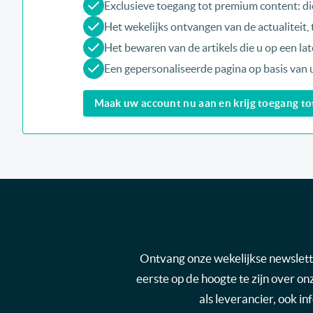
Exclusieve toegang tot premium content: di
Het wekelijks ontvangen van de actualiteit
Het bewaren van de artikels die u op een late
Een gepersonaliseerde pagina op basis van 
Maak uw account nu aan en krijg toegang tot 
Ontvang onze wekelijkse newsletter
eerste op de hoogte te zijn over o
als leverancier, ook i