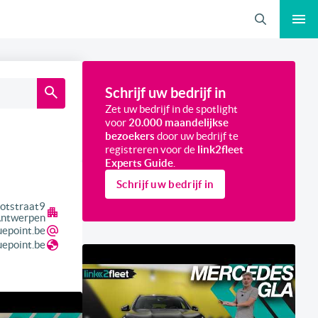
Zoeken
Schrijf uw bedrijf in
Zet uw bedrijf in de spotlight
voor
20.000 maandelijkse
bezoekers
door uw bedrijf te
registreren voor de
link2fleet
Experts Guide
.
Schrijf uw bedrijf in
iotstraat
9
ntwerpen
uepoint.be
epoint.be