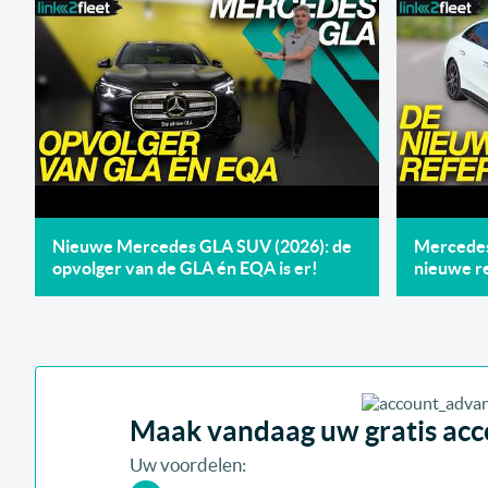
Nieuwe Mercedes GLA SUV (2026): de
Mercedes 
opvolger van de GLA én EQA is er!
nieuwe re
Maak vandaag uw gratis acco
Uw voordelen: