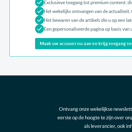
Exclusieve toegang tot premium content: di
Het wekelijks ontvangen van de actualiteit
Het bewaren van de artikels die u op een late
Een gepersonaliseerde pagina op basis van 
Maak uw account nu aan en krijg toegang tot 
Ontvang onze wekelijkse newsletter
eerste op de hoogte te zijn over o
als leverancier, ook i