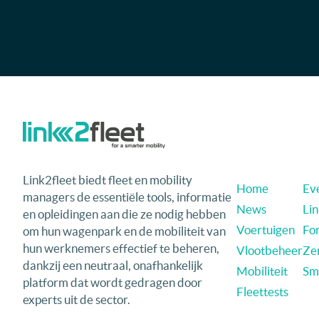
Link2fleet biedt fleet en mobility
Home
Eve
managers de essentiële tools, informatie
News
Li
en opleidingen aan die ze nodig hebben
Voertuigen
Fo
om hun wagenpark en de mobiliteit van
hun werknemers effectief te beheren,
Vlootbeheer
Ze
dankzij een neutraal, onafhankelijk
Mobiliteit
Sma
platform dat wordt gedragen door
Fleettests
experts uit de sector.