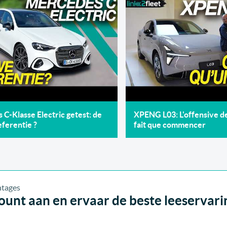
C-Klasse Electric getest: de
XPENG L03: L'offensive 
ferentie ?
fait que commencer
unt aan en ervaar de beste leeservari