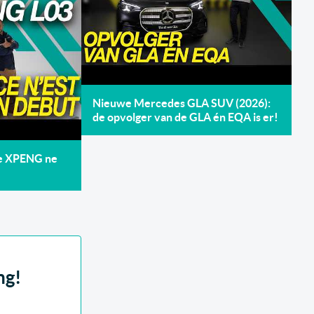
Nieuwe Mercedes GLA SUV (2026):
de opvolger van de GLA én EQA is er!
de XPENG ne
ng!