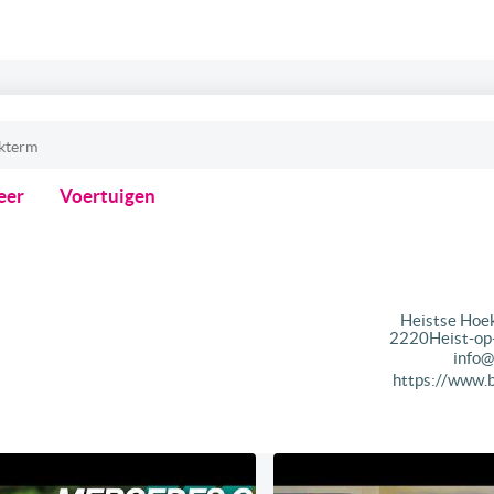
eer
Voertuigen
Heistse Hoe
2220
Heist-op
info@
https://www.b