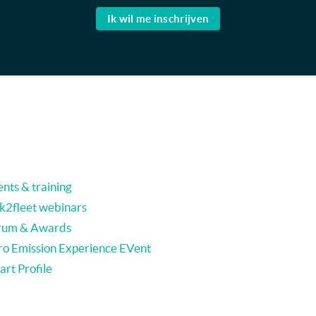
Ik wil me inschrijven
nts & training
nk2fleet webinars
rum & Awards
ro Emission Experience EVent
rt Profile