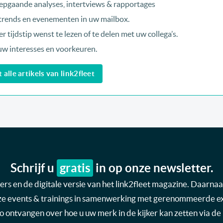
epgaande analyses, intertviews & rapportages
, trends en evenementen in uw mailbox.
r tijdstip wenst te lezen of te delen met uw collega’s.
uw interesses en voorkeuren.
alle artikels van link2fleet
Schrijf u
gratis
in op onze newsletter.
s en de digitale versie van het link2fleet magazine. Daarnaas
nze events & trainings in samenwerking met gerenommeerde expe
nfo ontvangen over hoe u uw merk in de kijker kan zetten via de 