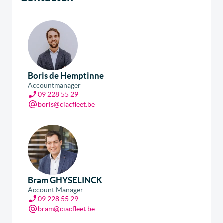
Boris de Hemptinne
Accountmanager
09 228 55 29
boris@ciacfleet.be
Bram GHYSELINCK
Account Manager
09 228 55 29
bram@ciacfleet.be