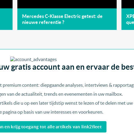
Mercedes C-Klasse Electric getest: de
XPE
nieuwe referentie ?
qu
w gratis account aan en ervaar de best
t premium content: diepgaande analyses, intertviews & rapportag
en van de actualiteit, trends en evenementen in uw mailbox.
ikels die u op een later tijdstip wenst te lezen of te delen met uw c
 pagina op basis van uw interesses en voorkeuren.
en krijg toegang tot alle artikels van link2fleet