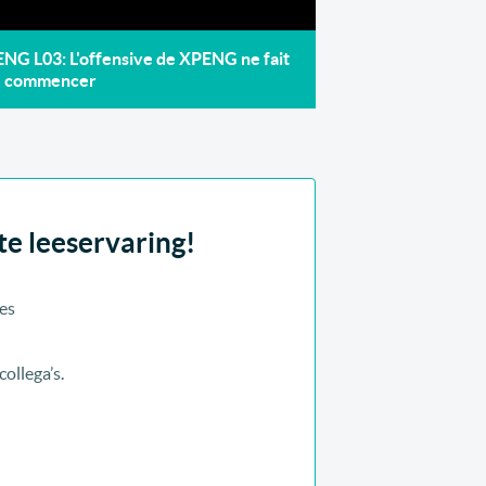
NG L03: L'offensive de XPENG ne fait
e commencer
e leeservaring!
es
ollega’s.