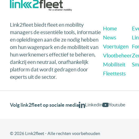
Link2fleet biedt fleet en mobility
Home
Eve
managers de essentiële tools, informatie
News
Li
en opleidingen aan die ze nodig hebben
Voertuigen
Fo
om hun wagenpark en de mobiliteit van
hun werknemers effectief te beheren,
Vlootbeheer
Ze
dankzij een neutraal, onafhankelijk
Mobiliteit
Sma
platform dat wordt gedragen door
Fleettests
experts uit de sector.
Volg link2fleet op sociale media
Linkedin
Youtube
© 2026 Link2fleet - Alle rechten voorbehouden