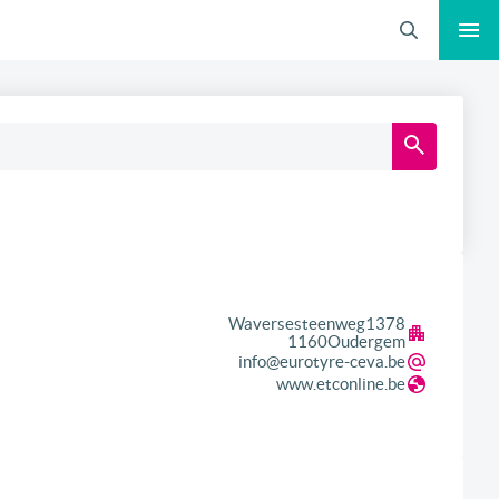
Zoeken
Waversesteenweg
1378
1160
Oudergem
info@eurotyre-ceva.be
www.etconline.be