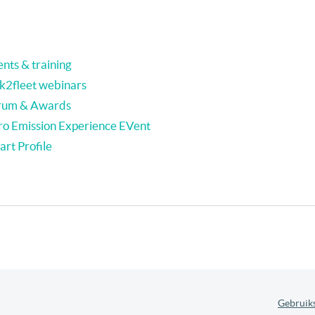
nts & training
nk2fleet webinars
rum & Awards
ro Emission Experience EVent
rt Profile
Gebruik