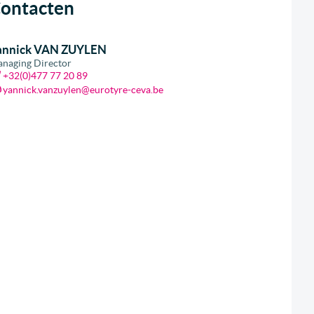
ontacten
annick VAN ZUYLEN
naging Director
+32(0)477 77 20 89
yannick.vanzuylen@eurotyre-ceva.be