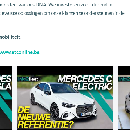
nderdeel van ons DNA. We investeren voortdurend in
ubewuste oplossingen om onze klanten te ondersteunen in de
obiliteit.
www.etconline.be
.