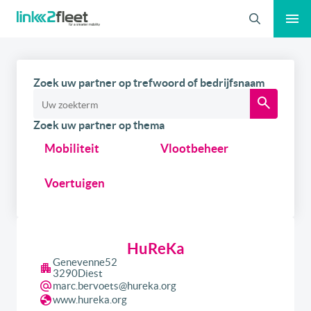
Zoeken
Zoek uw partner op trefwoord of bedrijfsnaam
Zoek uw partner op thema
Mobiliteit
Vlootbeheer
Voertuigen
HuReKa
Genevenne
52
3290
Diest
marc.bervoets@hureka.org
www.hureka.org