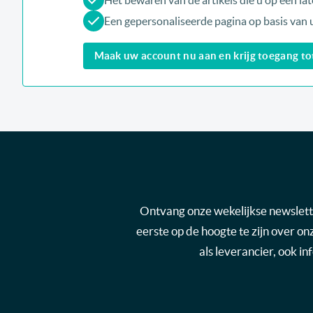
Het bewaren van de artikels die u op een late
Een gepersonaliseerde pagina op basis van 
Maak uw account nu aan en krijg toegang tot 
Ontvang onze wekelijkse newsletter
eerste op de hoogte te zijn over o
als leverancier, ook i