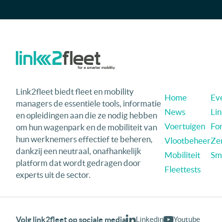
Link2fleet biedt fleet en mobility
Home
Eve
managers de essentiële tools, informatie
News
Li
en opleidingen aan die ze nodig hebben
Voertuigen
Fo
om hun wagenpark en de mobiliteit van
hun werknemers effectief te beheren,
Vlootbeheer
Ze
dankzij een neutraal, onafhankelijk
Mobiliteit
Sma
platform dat wordt gedragen door
Fleettests
experts uit de sector.
Volg link2fleet op sociale media
Linkedin
Youtube