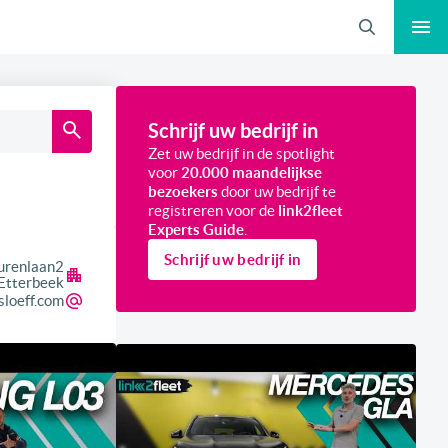
Zoeken
Schrijf uw bedrijf in
Zet uw bedrijf in de spotlight
voor
20.000 maandelijkse
bezoekers
door uw bedrijf te
registreren voor de
link2fleet
Experts Guide
.
Schrijf uw bedrijf in
urenlaan
2
Etterbeek
sloeff.com