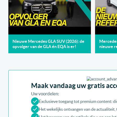
Nieuwe Mercedes GLA SUV (2026): de
Mercedes 
opvolger van de GLA én EQA is er!
nieuwe re
Maak vandaag uw gratis acco
Uw voordelen:
Exclusieve toegang tot premium content: di
Het wekelijks ontvangen van de actualiteit