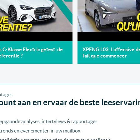
C-Klasse Electric getest: de
XPENG L03: L'offensive 
ferentie ?
fait que commencer
unt aan en ervaar de beste leeservari
epgaande analyses, intertviews & rapportages
, trends en evenementen in uw mailbox.