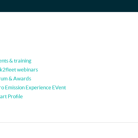
nts & training
nk2fleet webinars
rum & Awards
ro Emission Experience EVent
rt Profile