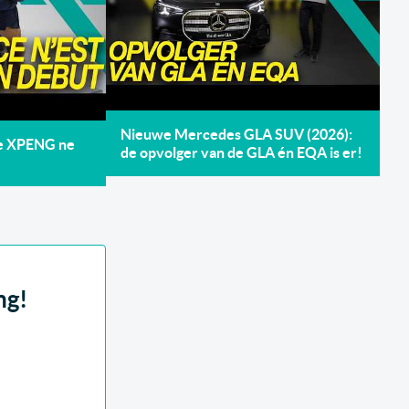
Nieuwe Mercedes GLA SUV (2026):
de XPENG ne
de opvolger van de GLA én EQA is er!
ng!