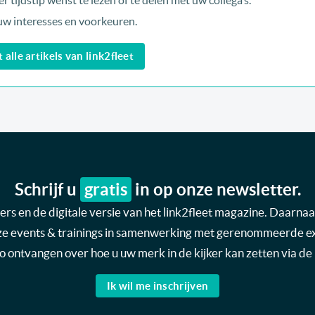
r tijdstip wenst te lezen of te delen met uw collega’s.
uw interesses en voorkeuren.
alle artikels van link2fleet
Schrijf u
gratis
in op onze newsletter.
s en de digitale versie van het link2fleet magazine. Daarnaas
nze events & trainings in samenwerking met gerenommeerde expe
nfo ontvangen over hoe u uw merk in de kijker kan zetten via de 
Ik wil me inschrijven