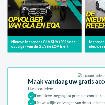
Nieuwe Mercedes GLA SUV (2026): de
Mercedes 
opvolger van de GLA én EQA is er!
nieuwe re
Maak vandaag uw gratis acco
Uw voordelen:
Exclusieve toegang tot premium content: di
Het wekelijks ontvangen van de actualiteit