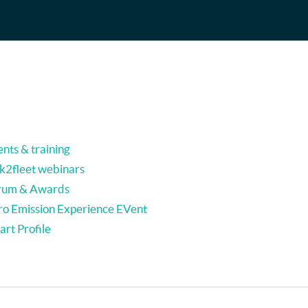
nts & training
nk2fleet webinars
rum & Awards
ro Emission Experience EVent
rt Profile