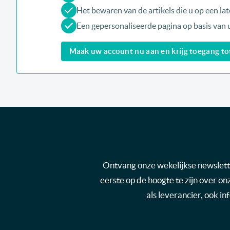
Het bewaren van de artikels die u op een late
Een gepersonaliseerde pagina op basis van 
Maak uw account nu aan en krijg toegang tot 
Ontvang onze wekelijkse newsletter
eerste op de hoogte te zijn over o
als leverancier, ook i