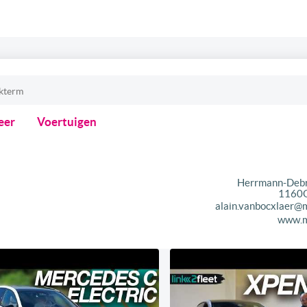
eer
Voertuigen
Herrmann-Deb
1160
alain.vanbocxlaer@
www.m