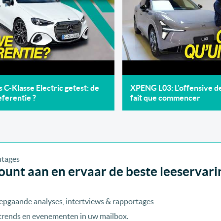
C-Klasse Electric getest: de
XPENG L03: L'offensive 
ferentie ?
fait que commencer
unt aan en ervaar de beste leeservari
epgaande analyses, intertviews & rapportages
, trends en evenementen in uw mailbox.