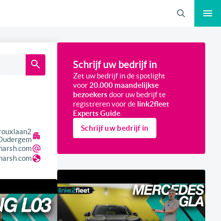
Zoeken
Schrijf uw bedrijf in
Zet uw bedrijf in de spotlight
voor
20.000 maandelijkse
bezoekers
door uw bedrijf te
registreren voor de
link2fleet
Experts Guide
.
Schrijf uw bedrijf in
rouxlaan
2
Oudergem
marsh.com
arsh.com