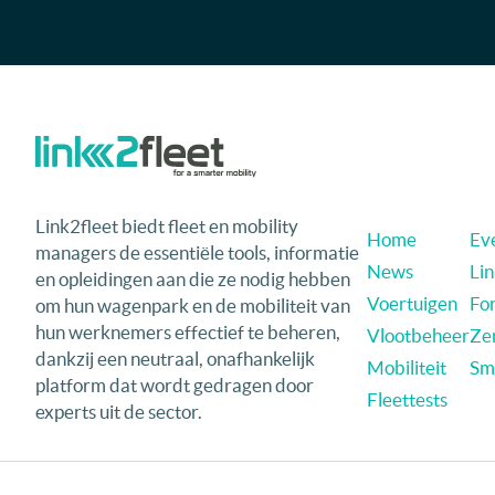
Link2fleet biedt fleet en mobility
Home
Eve
managers de essentiële tools, informatie
News
Li
en opleidingen aan die ze nodig hebben
Voertuigen
Fo
om hun wagenpark en de mobiliteit van
hun werknemers effectief te beheren,
Vlootbeheer
Ze
dankzij een neutraal, onafhankelijk
Mobiliteit
Sma
platform dat wordt gedragen door
Fleettests
experts uit de sector.