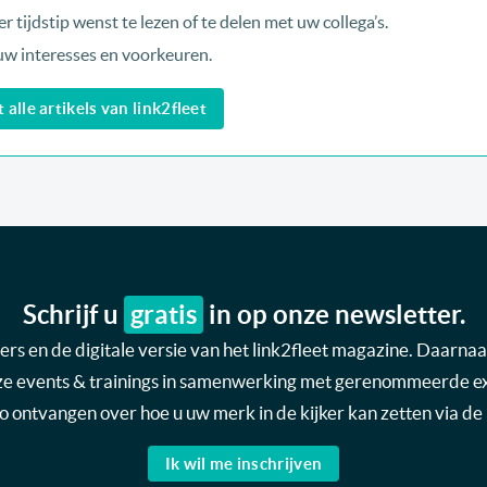
r tijdstip wenst te lezen of te delen met uw collega’s.
uw interesses en voorkeuren.
alle artikels van link2fleet
Schrijf u
gratis
in op onze newsletter.
s en de digitale versie van het link2fleet magazine. Daarnaas
nze events & trainings in samenwerking met gerenommeerde expe
nfo ontvangen over hoe u uw merk in de kijker kan zetten via de 
Ik wil me inschrijven