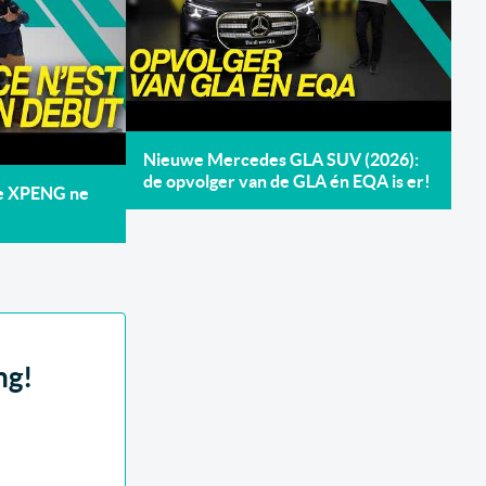
Nieuwe Mercedes GLA SUV (2026):
de opvolger van de GLA én EQA is er!
de XPENG ne
ng!