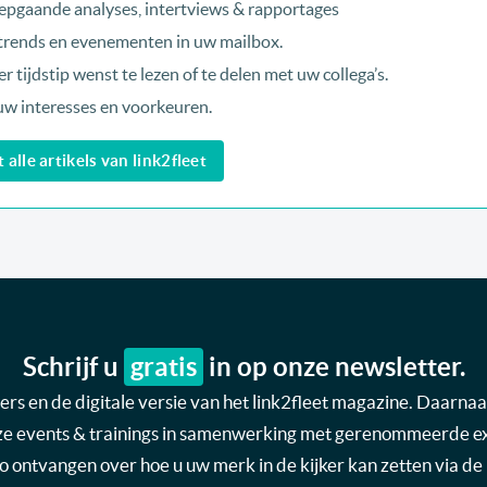
epgaande analyses, intertviews & rapportages
, trends en evenementen in uw mailbox.
r tijdstip wenst te lezen of te delen met uw collega’s.
uw interesses en voorkeuren.
alle artikels van link2fleet
Schrijf u
gratis
in op onze newsletter.
s en de digitale versie van het link2fleet magazine. Daarnaas
nze events & trainings in samenwerking met gerenommeerde expe
nfo ontvangen over hoe u uw merk in de kijker kan zetten via de 