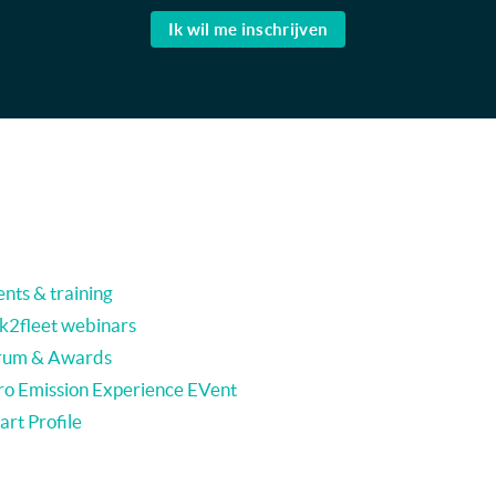
Ik wil me inschrijven
nts & training
nk2fleet webinars
rum & Awards
ro Emission Experience EVent
rt Profile