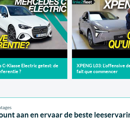
C-Klasse Electric getest: de
XPENG L03: L'offensive 
ferentie ?
fait que commencer
unt aan en ervaar de beste leeservari