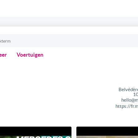
eer
Voertuigen
Belvédèr
1
hello@
https://fr