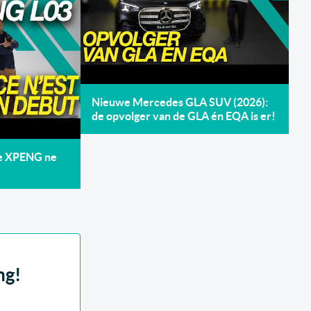
Nieuwe Mercedes GLA SUV (2026):
de opvolger van de GLA én EQA is er!
de XPENG ne
ng!