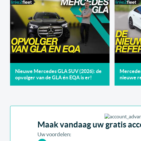
Nieuwe Mercedes GLA SUV (2026): de
Mercedes 
opvolger van de GLA én EQA is er!
nieuwe re
Maak vandaag uw gratis acco
Uw voordelen: