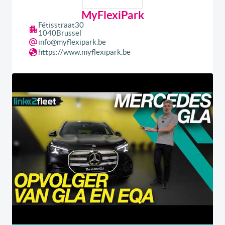
MyFlexiPark
Fétisstraat
30
1040
Brussel
info@myflexipark.be
https://www.myflexipark.be