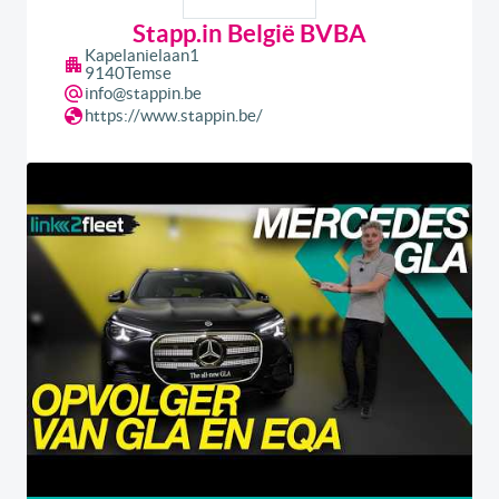
Stapp.in België BVBA
Kapelanielaan
1
9140
Temse
info@stappin.be
https://www.stappin.be/