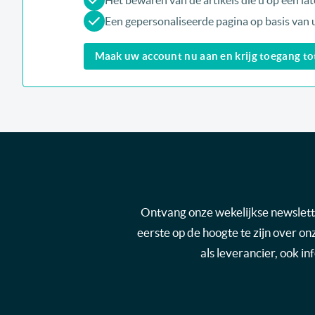
Het bewaren van de artikels die u op een late
Een gepersonaliseerde pagina op basis van 
Maak uw account nu aan en krijg toegang tot 
Ontvang onze wekelijkse newsletter
eerste op de hoogte te zijn over o
als leverancier, ook i