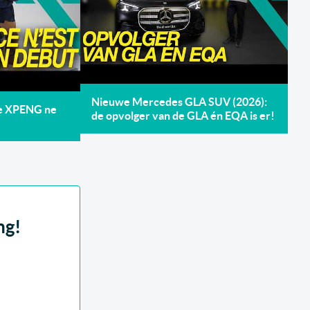
Nieuwe Mercedes GLA SUV (2026):
de XPENG ne
de opvolger van de GLA én EQA is er!
ng!