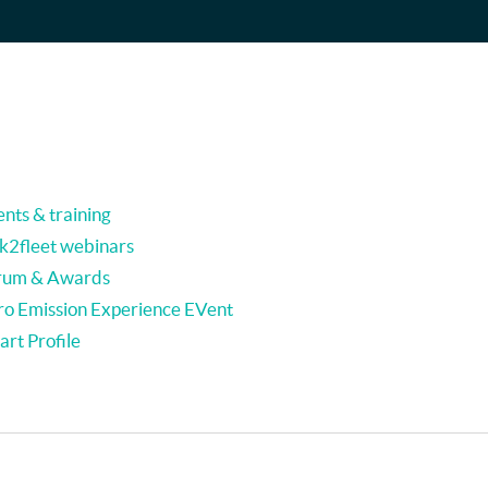
nts & training
nk2fleet webinars
rum & Awards
ro Emission Experience EVent
rt Profile