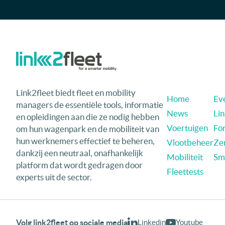
Link2fleet biedt fleet en mobility
Home
Eve
managers de essentiële tools, informatie
News
Li
en opleidingen aan die ze nodig hebben
Voertuigen
Fo
om hun wagenpark en de mobiliteit van
hun werknemers effectief te beheren,
Vlootbeheer
Ze
dankzij een neutraal, onafhankelijk
Mobiliteit
Sma
platform dat wordt gedragen door
Fleettests
experts uit de sector.
Volg link2fleet op sociale media
Linkedin
Youtube