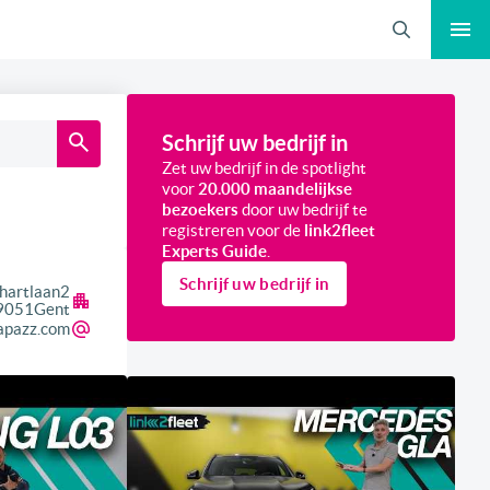
Zoeken
Schrijf uw bedrijf in
Zet uw bedrijf in de spotlight
voor
20.000 maandelijkse
bezoekers
door uw bedrijf te
registreren voor de
link2fleet
Experts Guide
.
Schrijf uw bedrijf in
hartlaan
2
9051
Gent
apazz.com