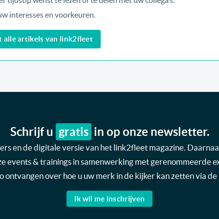
r tijdstip wenst te lezen of te delen met uw collega’s.
uw interesses en voorkeuren.
alle artikels van link2fleet
Schrijf u
gratis
in op onze newsletter.
s en de digitale versie van het link2fleet magazine. Daarnaas
nze events & trainings in samenwerking met gerenommeerde expe
nfo ontvangen over hoe u uw merk in de kijker kan zetten via de 
Ik wil me inschrijven