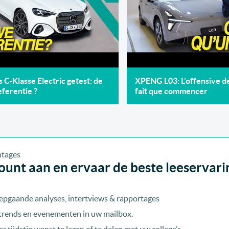
C-Klasse Electric getest: de
XPENG L03: L'offensive 
ferentie ?
fait que commencer
unt aan en ervaar de beste leeservari
epgaande analyses, intertviews & rapportages
, trends en evenementen in uw mailbox.