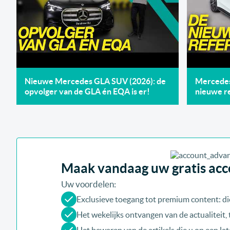
Nieuwe Mercedes GLA SUV (2026): de
Mercedes 
opvolger van de GLA én EQA is er!
nieuwe re
Maak vandaag uw gratis acco
Uw voordelen:
Exclusieve toegang tot premium content: di
Het wekelijks ontvangen van de actualiteit