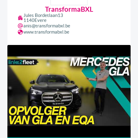
TransformaBXL
Jules Bordetlaan
13
1140
Evere
anis@transformabxl.be
www.transformabxl.be