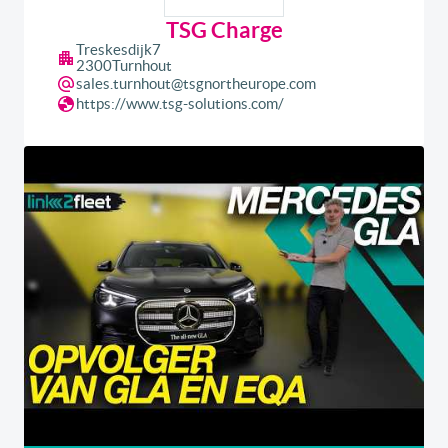
TSG Charge
Treskesdijk
7
2300
Turnhout
sales.turnhout@tsgnortheurope.com
https://www.tsg-solutions.com/