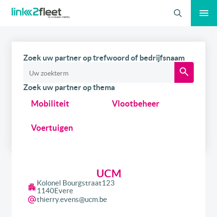
Zoeken
Zoek uw partner op trefwoord of bedrijfsnaam
Zoek uw partner op thema
Mobiliteit
Vlootbeheer
Voertuigen
UCM
Kolonel Bourgstraat
123
1140
Evere
thierry.evens@ucm.be