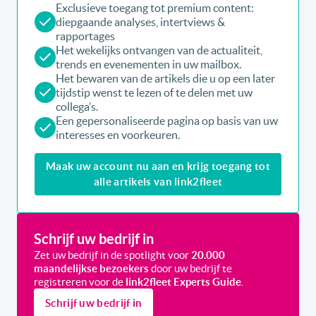
Exclusieve toegang tot premium content:
diepgaande analyses, intertviews &
rapportages
Het wekelijks ontvangen van de actualiteit,
trends en evenementen in uw mailbox.
Het bewaren van de artikels die u op een later
tijdstip wenst te lezen of te delen met uw
collega’s.
Een gepersonaliseerde pagina op basis van uw
interesses en voorkeuren.
Maak uw account nu aan en krijg toegang tot
alle artikels van link2fleet
Schrijf uw bedrijf in
Zet uw bedrijf in de spotlight voor
20.000
maandelijkse bezoekers
door uw bedrijf te
registreren voor de
link2fleet Experts Guide
.
Schrijf uw bedrijf in