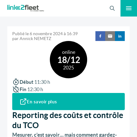
Recherche
Publié le
6 novembre 2024
à
16:39
par
Annick NEMETZ
online
18/12
2025
Début
11:30
h
Fin
12:30
h
En savoir plus
Reporting des coûts et contrôle
du TCO
Mesurer, c’est savoir… mais comment gardez-