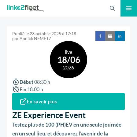
Recherche
Publié le
23 octobre 2025
à
17:18
par
Annick NEMETZ
live
18/06
2026
Début
08:30
h
Fin
18:00
h
En savoir plus
ZE Experience Event
Testez plus de 100 (PH)EV en une seule journée,
en un seul lieu, et découvrez l’avenir de la