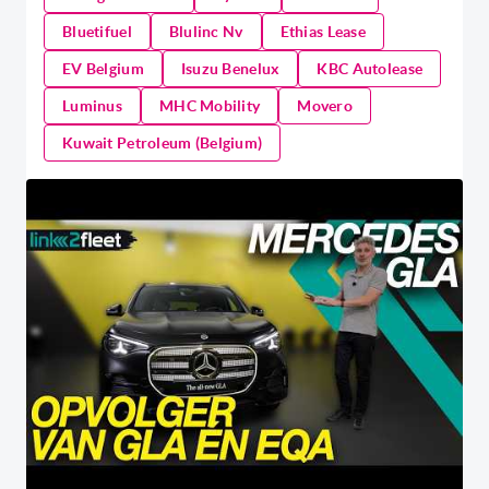
Bluetifuel
Blulinc Nv
Ethias Lease
EV Belgium
Isuzu Benelux
KBC Autolease
Luminus
MHC Mobility
Movero
Kuwait Petroleum (Belgium)