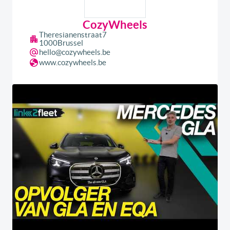
CozyWheels
Theresianenstraat
7
1000
Brussel
hello@cozywheels.be
www.cozywheels.be