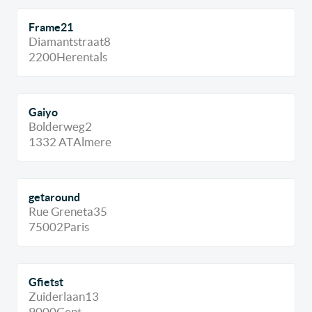
Frame21
Diamantstraat
8
2200
Herentals
Gaiyo
Bolderweg
2
1332 AT
Almere
getaround
Rue Greneta
35
75002
Paris
Gfietst
Zuiderlaan
13
9000
Gent