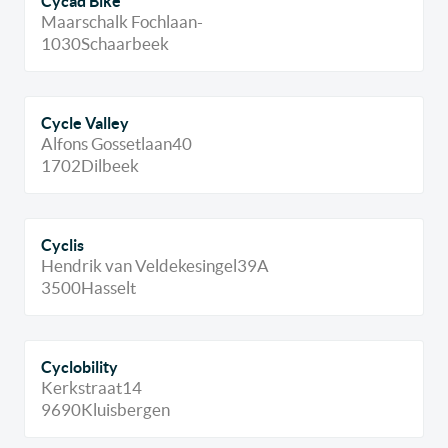
Cycad Bike
Maarschalk Fochlaan
-
1030
Schaarbeek
Cycle Valley
Alfons Gossetlaan
40
1702
Dilbeek
Cyclis
Hendrik van Veldekesingel
39A
3500
Hasselt
Cyclobility
Kerkstraat
14
9690
Kluisbergen