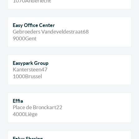
1070
Anderlecht
Easy Office Center
Gebroeders Vandeveldestraat
68
9000
Gent
Easypark Group
Kantersteen
47
1000
Brussel
Effia
Place de Bronckart
22
4000
Liège
Felyx Sharing