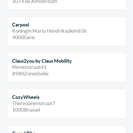
1074 BE
Amsterdam
Carpool
Koningin Maria Hendrikaplein
65b
9000
Gent
Claus2you by Claus Mobility
Menenstraat
41
8980
Zonnebeke
CozyWheels
Theresianenstraat
7
1000
Brussel