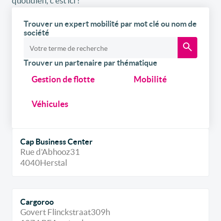
quotidien, c’est ici !
Trouver un expert mobilité par mot clé ou nom de
société
Trouver un partenaire par thématique
Gestion de flotte
Mobilité
Véhicules
Cap Business Center
Rue d'Abhooz
31
4040
Herstal
Cargoroo
Govert Flinckstraat
309h