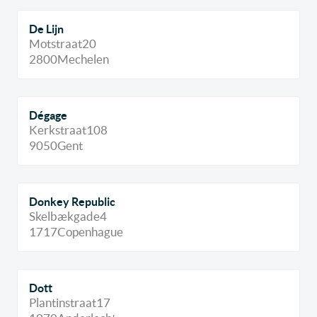
De Lijn
Motstraat
20
2800
Mechelen
Dégage
Kerkstraat
108
9050
Gent
Donkey Republic
Skelbækgade
4
1717
Copenhague
Dott
Plantinstraat
17