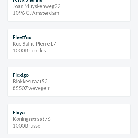
Joan Muyskenweg
22
1096 CJ
Amsterdam
Fleetfox
Rue Saint-Pierre
17
1000
Bruxelles
Flexigo
Blokkestraat
53
8550
Zwevegem
Floya
Koningsstraat
76
1000
Brussel