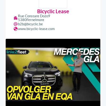
Bicyclic Lease
Rue Constant Dozo
9
5380
Fernelmont
b2b@bicyclic.be
www.bicyclic-lease.com