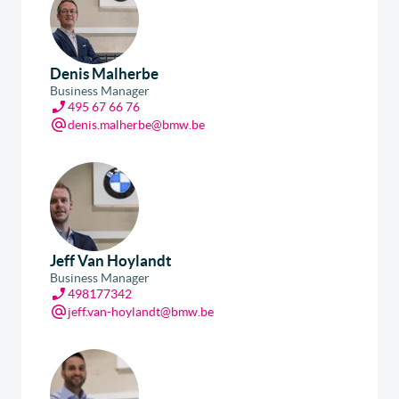
Denis Malherbe
Business Manager
495 67 66 76
denis.malherbe@bmw.be
Jeff Van Hoylandt
Business Manager
498177342
jeff.van-hoylandt@bmw.be