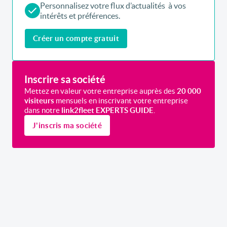
Recevez chaque semaine les actualités, les
tendances et les événements directement dans
votre boîte e-mail.
Sauvegardez les articles que vous souhaitez
lire plus tard ou partager avec vos collègues.
Personnalisez votre flux d’actualités à vos
intérêts et préférences.
Créer un compte gratuit
Inscrire sa société
Mettez en valeur votre entreprise auprès des
20 000
visiteurs
mensuels en inscrivant votre entreprise
dans notre
link2fleet EXPERTS GUIDE
.
J'inscris ma société