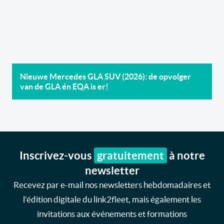
Nieuwe Mercedes GLA SUV (2026): de opvolger
van de GLA én EQA is er!
Inscrivez-vous
gratuitement
à notre