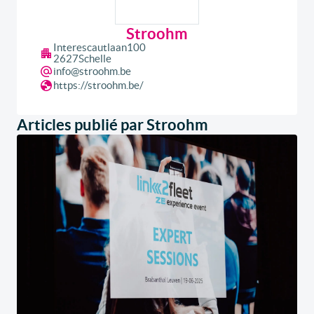
Stroohm
Interescautlaan
100
2627
Schelle
info@stroohm.be
https://stroohm.be/
Articles publié par Stroohm