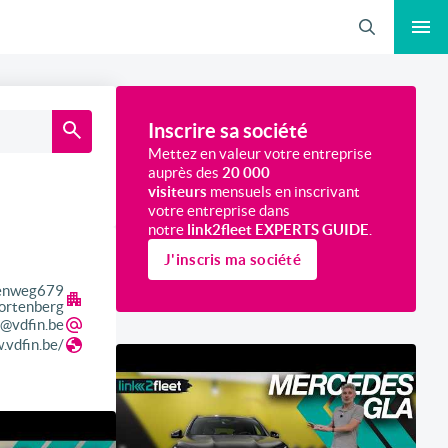
Recherche
Inscrire sa société
Mettez en valeur votre entreprise
auprès des
20 000
visiteurs
mensuels en inscrivant
votre entreprise dans
notre
link2fleet EXPERTS GUIDE
.
J'inscris ma société
enweg
679
ortenberg
o@vdfin.be
.vdfin.be/