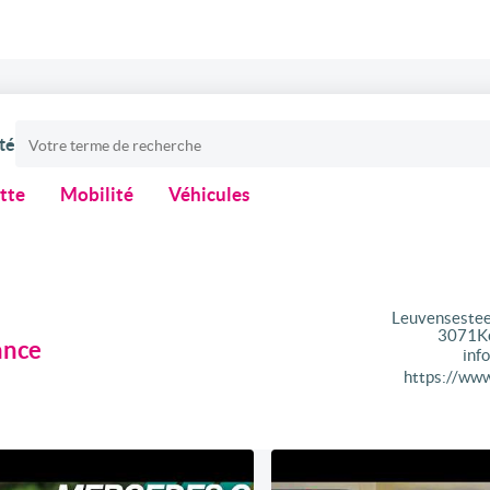
té
otte
Mobilité
Véhicules
Leuvenseste
3071
K
ance
inf
https://www