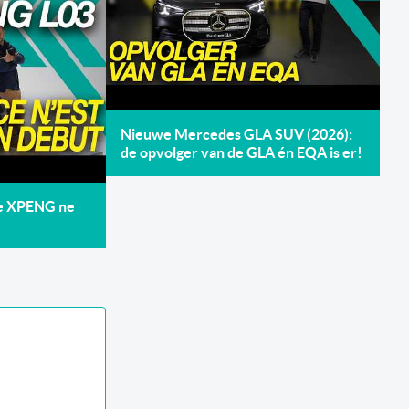
Nieuwe Mercedes GLA SUV (2026):
de opvolger van de GLA én EQA is er!
de XPENG ne