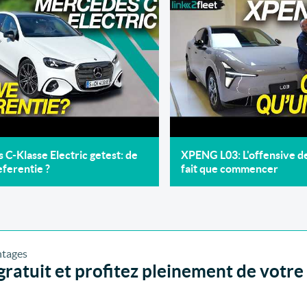
C-Klasse Electric getest: de
XPENG L03: L'offensive 
ferentie ?
fait que commencer
ratuit et profitez pleinement de votre