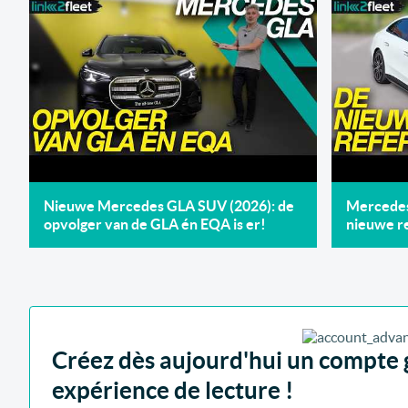
Nieuwe Mercedes GLA SUV (2026): de
Mercedes 
opvolger van de GLA én EQA is er!
nieuwe re
Créez dès aujourd'hui un compte g
expérience de lecture !