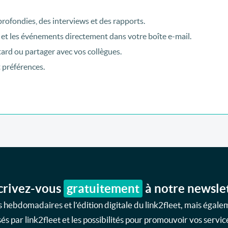
rofondies, des interviews et des rapports.
 et les événements directement dans votre boîte e-mail.
tard ou partager avec vos collègues.
t préférences.
crivez-vous
gratuitement
à notre newsle
 hebdomadaires et l’édition digitale du link2fleet, mais égale
s par link2fleet et les possibilités pour promouvoir vos service