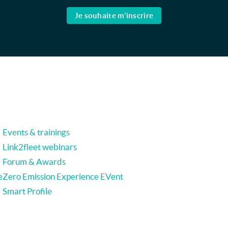
Je souhaite m'inscrire
Events & trainings
Link2fleet webinars
Forum & Awards
e
Zero Emission Experience EVent
Smart Profile