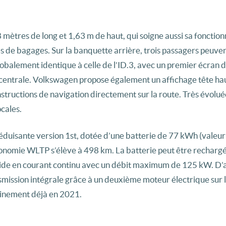
 mètres de long et 1,63 m de haut, qui soigne aussi sa fonction
res de bagages. Sur la banquette arrière, trois passagers peuve
lobalement identique à celle de l’ID.3, avec un premier écran d
e centrale. Volkswagen propose également un affichage tête hau
structions de navigation directement sur la route. Très évolué
ocales.
éduisante version 1st, dotée d’une batterie de 77 kWh (valeur 
utonomie WLTP s’élève à 498 km. La batterie peut être rechar
pide en courant continu avec un débit maximum de 125 kW. D’
smission intégrale grâce à un deuxième moteur électrique sur l
tainement déjà en 2021.