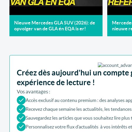
Nieuwe Mercedes GLA SUV (2026): de
Mercedes 
opvolger van de GLA én EQA is er!
nieuwe re
Créez dès aujourd'hui un compte g
expérience de lecture !
Vos avantages :
Accès exclusif au contenu premium : des analyses app
Recevez chaque semaine les actualités, les tendances
Sauvegardez les articles que vous souhaitez lire plus 
Personnalisez votre flux d’actualités à vos intérêts e