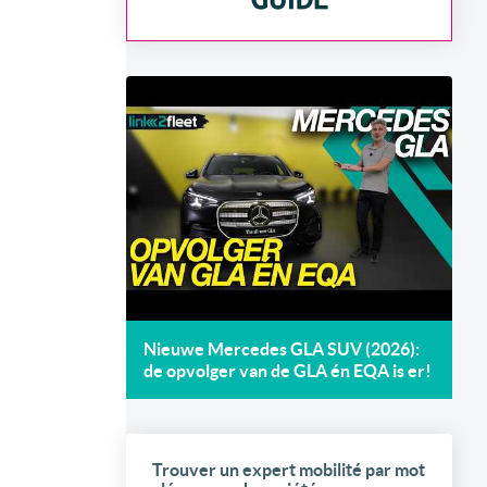
Nieuwe Mercedes GLA SUV (2026):
de opvolger van de GLA én EQA is er!
Trouver un expert mobilité par mot