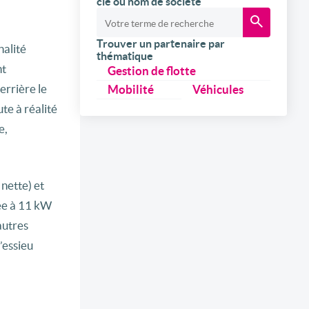
clé ou nom de société
Trouver un partenaire par
nalité
thématique
nt
Gestion de flotte
errière le
Mobilité
Véhicules
te à réalité
e,
nette) et
gée à 11 kW
autres
’essieu