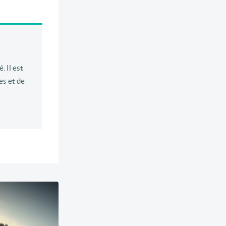
. Il est
es et de