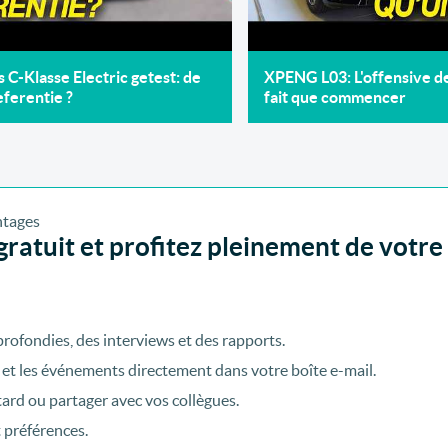
C-Klasse Electric getest: de
XPENG L03: L'offensive 
ferentie ?
fait que commencer
ratuit et profitez pleinement de votre
rofondies, des interviews et des rapports.
 et les événements directement dans votre boîte e-mail.
tard ou partager avec vos collègues.
t préférences.