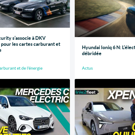
urity s’associe à DKV
 pour les cartes carburant et
Hyundai Ioniq 6 N: L’élec
e
débridée
arburant et de l'énergie
Actus