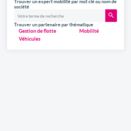
Trouver un expert mobilité par mot clé ou nom de
société
Trouver un partenaire par thématique
Gestion de flotte
Mobilité
Véhicules
Inscrivez-vous
gratuitement
à notre
newsletter
Recevez par e-mail nos newsletters hebdomadaires et
l’édition digitale du link2fleet, mais également les
invitations aux événements et formations
organisés/co-organisés par link2fleet et les possibilités