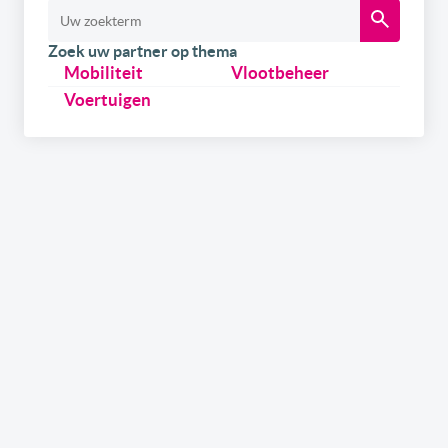
Zoek uw partner op thema
Mobiliteit
Vlootbeheer
Voertuigen
Schrijf u
gratis
in op onze newsletter.
Ontvang onze wekelijkse newsletters en de digitale
versie van het link2fleet magazine. Daarnaast kan u
zich ook inschrijven om als eerste op de hoogte te zijn
over onze events & trainings in samenwerking met
gerenommeerde experts uit de sector. Tenslotte kan u,
als leverancier, ook info ontvangen over hoe u uw merk