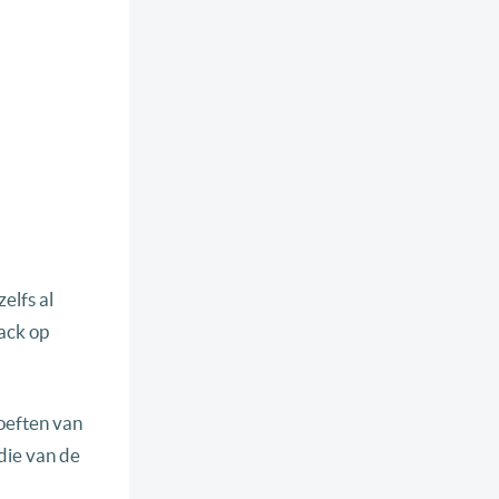
elfs al
ack op
oeften van
die van de