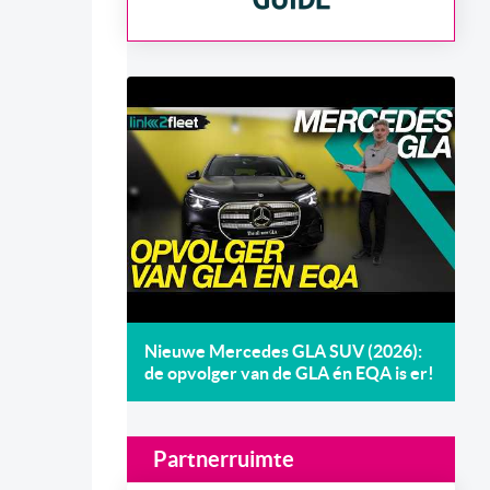
Nieuwe Mercedes GLA SUV (2026):
de opvolger van de GLA én EQA is er!
Partnerruimte