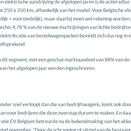
elektrische aandrijving de afgelopen jaren is de actieradius
t 250 à 350 km, afhankelijk van het model. Voor Belgische vl
elijk + voorstedelijk), maar daarbij moet wel rekening worde
lechts 4,78 % van de nieuwe inschrijvingen van lichte bedrijfs
 elektrificatie van bestelwagenparken bevindt zich dus nog in 
elfsprekend.
f in dit segment, met een geschat marktaandeel van 88% van de
 van het afgelopen jaar werden ingeschreven.
 minder snel verloopt dan die van bedrijfswagens, komt ook doo
an voor bedrijven die deze overstap durven te maken. En daa
deratie EV Belgium betreurde na de bekendmaking van het akk
ind november. “Door de schrapping of uitstel van de bestaan