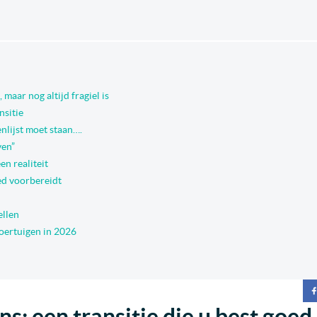
, maar nog altijd fragiel is
nsitie
nlijst moet staan….
ven”
n realiteit
ed voorbereidt
ellen
oertuigen in 2026
: een transitie die u best goed