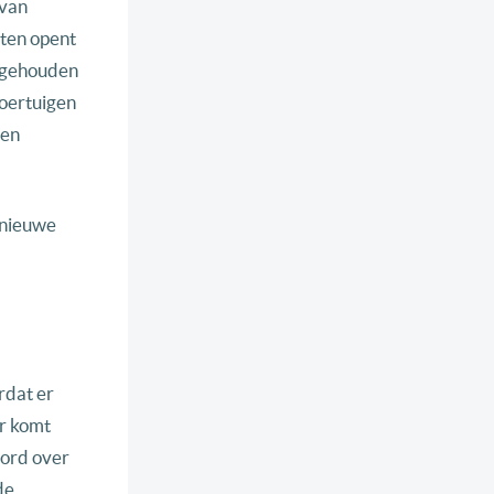
 van
oten opent
n gehouden
voertuigen
een
 nieuwe
rdat er
r komt
oord over
de