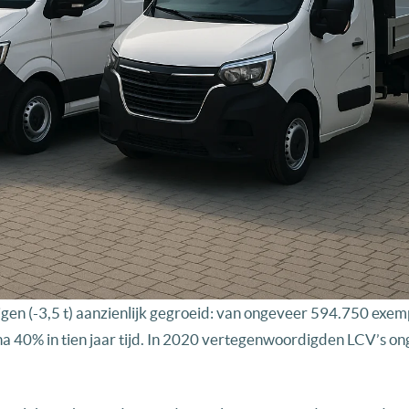
uigen (-3,5 t) aanzienlijk gegroeid: van ongeveer 594.750 exem
jna 40% in tien jaar tijd. In 2020 vertegenwoordigden LCV’s o