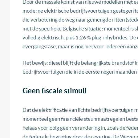
Door de massale komst van nieuwe modellen met een 
moderne elektrische bedrijfsvoertuigen gestegen to
die verbetering de weg naar gemengde ritten (sted
met de specifieke Belgische situatie: momenteel is s
volledig elektrisch, plus 1,26 % plug-inhybrides. De
overgangsfase, maar is nog niet voor iedereen vanz
Het bewijs: diesel blijft de belangrijkste brandsto
bedrijfsvoertuigen die in de eerste negen maanden
Geen fiscale stimuli
Dat de elektrificatie van lichte bedrijfsvoertuigen
momenteel geen financiële steunmaatregelen besta
helaas voorlopig geen verandering in, zoals de fe
de federale begroting door de regering-De Wever e