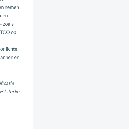
ten nemen
 een
— zoals
e TCO op
r lichte
plannen en
ificatie
wél
sterke