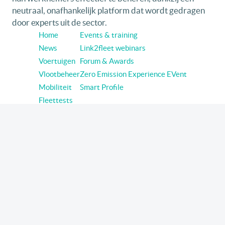
neutraal, onafhankelijk platform dat wordt gedragen
door experts uit de sector.
Home
Events & training
News
Link2fleet webinars
Voertuigen
Forum & Awards
Vlootbeheer
Zero Emission Experience EVent
Mobiliteit
Smart Profile
Fleettests
Volg link2fleet op sociale media
Linkedin
Youtube
© 2026 Link2fleet - Alle rechten voorbehouden
Gebruiksvoorwaarden
Privacy Policy
Cookies Policy
Algemene Voorwaarden