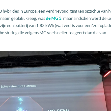
hybrides in Europa, een verdrievoudiging ten opzichte van he
n naam geplakt kreeg, was
de MG 3
, maar sindsdien werd de t
jn een batterij van 1,83 kWh (wat veel is voor een ‘zelfoplad
he sturing die volgens MG veel sneller reageert dan die van