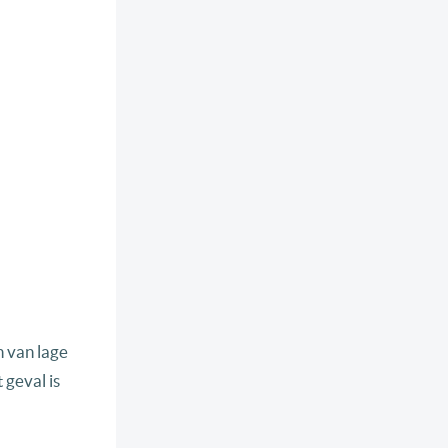
n van lage
 geval is