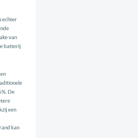
u echter
ende
rake van
e batterij
een
raditionele
 5%. De
etere
kzij een
brand kan