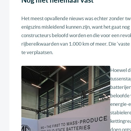
Nog niet helemaal vast
Het meest opvallende nieuws was echter zonder twi
enigszins misleidend kunnen zijn, want het gaat nog
constructeurs beloofd worden en die voor een revol
rijbereikwaarden van 1.000 km of meer. Die ‘vaste st
te verplaatsen.
Hoewel de
tussenstap
batterije
beloofde v
energie-ef
stabieler
kettingre
doen ontst