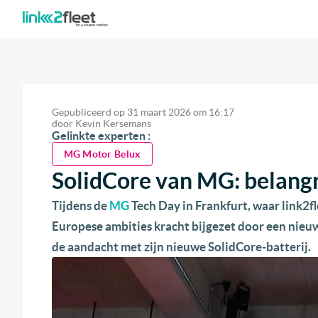
Gepubliceerd op
31 maart 2026
om
16:17
door
Kevin Kersemans
Gelinkte experten :
MG Motor Belux
SolidCore van MG: belangri
Tijdens de
MG
Tech Day in Frankfurt, waar link2fl
Europese ambities kracht bijgezet door een nieuw
de aandacht met zijn nieuwe SolidCore-batterij.