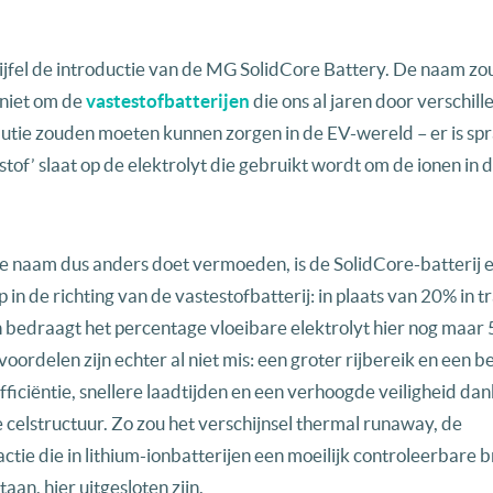
jfel de introductie van de MG SolidCore Battery. De naam zo
 niet om de
vastestofbatterijen
die ons al jaren door verschill
utie zouden moeten kunnen zorgen in de EV-wereld – er is sp
of’ slaat op de elektrolyt die gebruikt wordt om de ionen in d
 naam dus anders doet vermoeden, is de SolidCore-batterij 
 in de richting van de vastestofbatterij: in plaats van 20% in t
n bedraagt het percentage vloeibare elektrolyt hier nog maar
oordelen zijn echter al niet mis: een groter rijbereik en een b
ficiëntie, snellere laadtijden en een verhoogde veiligheid dan
e celstructuur. Zo zou het verschijnsel thermal runaway, de
actie die in lithium-ionbatterijen een moeilijk controleerbare 
aan, hier uitgesloten zijn.