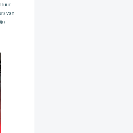
atuur
urs van
ijn