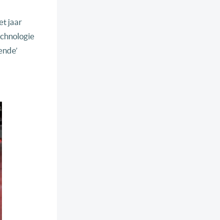
t jaar
echnologie
ende’