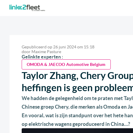
Gepubliceerd op
26 juni 2024
om
15:18
door
Maxime Pasture
Gelinkte experten :
OMODA & JAECOO Automotive Belgium
Taylor Zhang, Chery Group
heffingen is geen problee
We hadden de gelegenheid om te praten met Tayl
Chinese groep Chery, die merken als Omoda en Jae
En vooral, wat is zijn standpunt over het hete h
op elektrische wagens geproduceerd in China…?