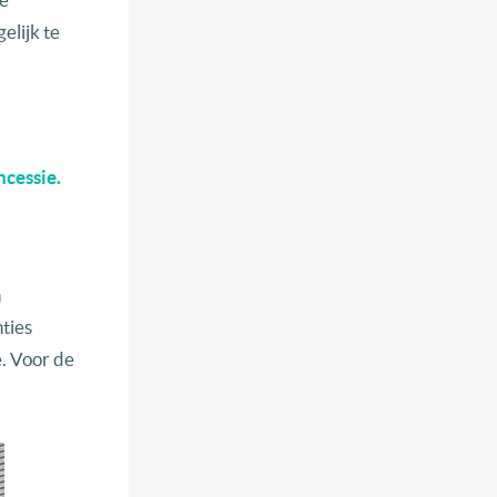
elijk te
ncessie.
n
ties
. Voor de