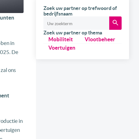
Zoek uw partner op trefwoord of
bedrijfsnaam
ppunten
Zoek uw partner op thema
Mobiliteit
Vlootbeheer
ben in
Voertuigen
2025. De
zal ons
ment
roductie in
oertuigen
e