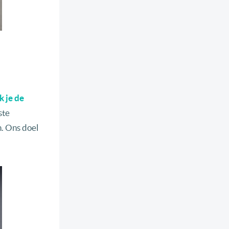
k je de
ste
. Ons doel