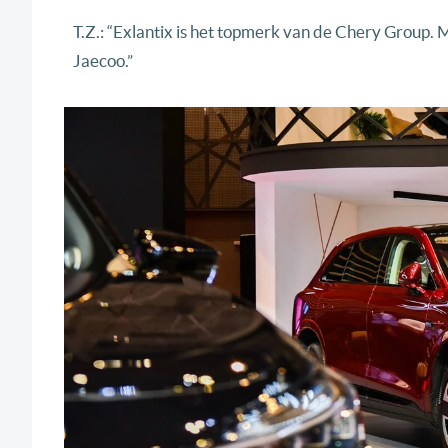
T.Z.: “Exlantix is het topmerk van de Chery Group.
Jaecoo.”