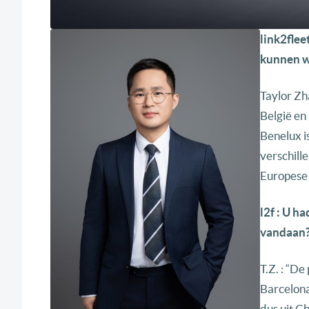
link2flee
kunnen w
Taylor Zh
België en
Benelux is
verschill
Europese 
l2f : U h
vandaan? 
T.Z. : “D
Barcelona
dus uit C