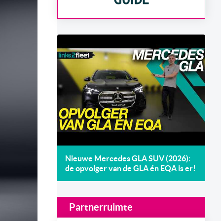
Nieuwe Mercedes GLA SUV (2026):
de opvolger van de GLA én EQA is er!
Partnerruimte