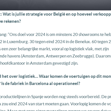
t: Wat is jullie strategie voor België en op hoeveel verkoo
e rekenen?
ang: “Ons doel voor 2024 is om minstens 20 showrooms te heb
 2 in Luxemburg. 30 tegen eind 2024 in de Benelux. 60 tegen 
 een zeer belangrijke markt, vooral op logistiek vlak, met zijn
ende havens (Amsterdam, Antwerpen en Zeebrugge). Daarom 
hoofdkantoor in Amsterdam gevestigd zijn.
ad het over logistiek… Waar komen de voertuigen op dit mo
Is de fabriek in Barcelona al operationeel?
e productielijnen in Spanje worden nog steeds voorbereid. De p
 zou eind 2024 van start moeten gaan. Voorlopig komen de v
hina. Maar met onze eigen magazijnen zorgen we ervoor dat w