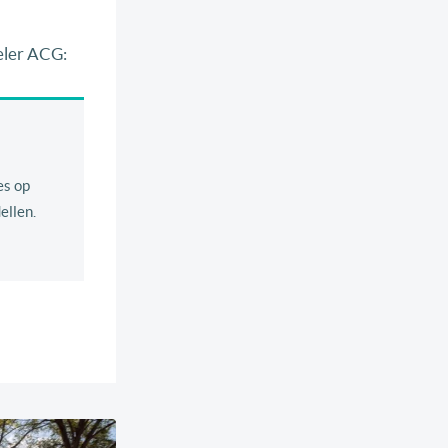
eler ACG:
es op
ellen.