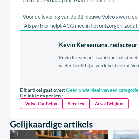
om thuis een laadpaal te laten installeren.
Voor de levering van de 32 nieuwe Volvo’s werd ee
“Als partner helpt ACG mee in het ontzorgen, zodat Se
Kevin Kersemans, redacteur v
Kevin Kersemans is autojournalist met al
wielen heeft hij al van kindsbeen af. Voo
Dit artikel gaat over:
Geen onderdeel van een categorie
Gelinkte experten :
Volvo Car Belux
Securex
Arval Belgium
Gelijkaardige artikels