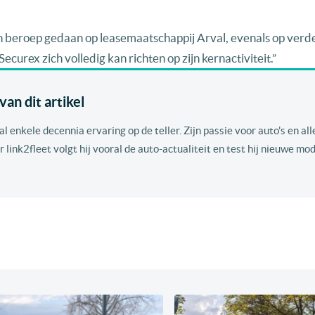
n beroep gedaan op leasemaatschappij Arval, evenals op verd
curex zich volledig kan richten op zijn kernactiviteit.”
an dit artikel
 enkele decennia ervaring op de teller. Zijn passie voor auto's en all
r link2fleet volgt hij vooral de auto-actualiteit en test hij nieuwe mod