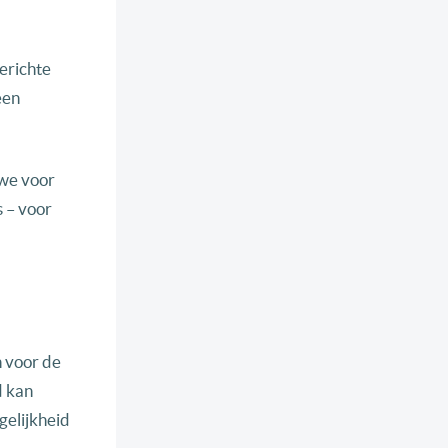
erichte
een
 we voor
s – voor
n voor de
d kan
elijkheid