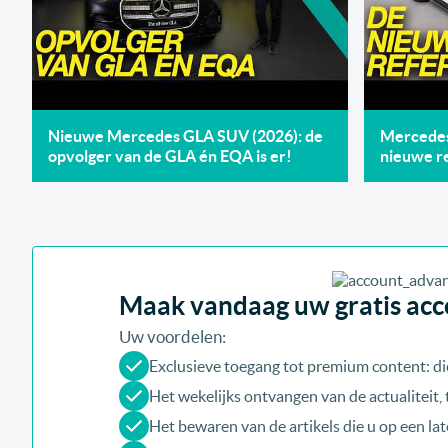
Nieuwe Mercedes GLA SUV (2026): de
Mercedes 
opvolger van de GLA én EQA is er!
nieuwe re
Maak vandaag uw gratis acco
Uw voordelen:
Exclusieve toegang tot premium content: di
Het wekelijks ontvangen van de actualiteit
Het bewaren van de artikels die u op een late