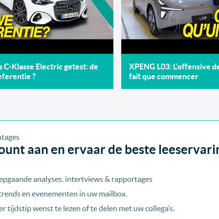
C-Klasse Electric getest: de
XPENG L03: L'offensive 
ferentie ?
fait que commencer
unt aan en ervaar de beste leeservari
epgaande analyses, intertviews & rapportages
, trends en evenementen in uw mailbox.
r tijdstip wenst te lezen of te delen met uw collega’s.