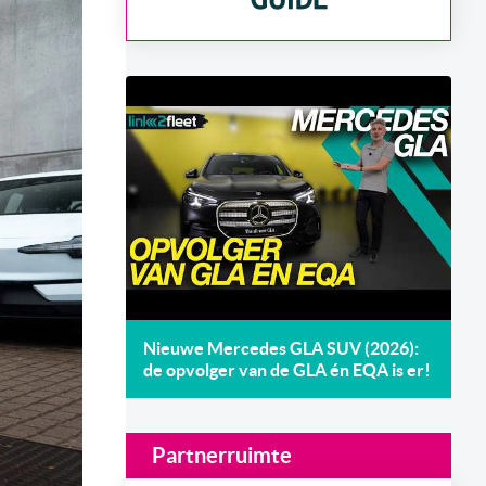
Nieuwe Mercedes GLA SUV (2026):
de opvolger van de GLA én EQA is er!
Partnerruimte