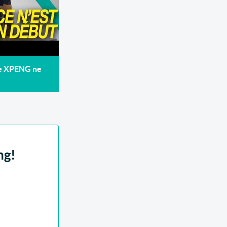
de XPENG ne
ng!